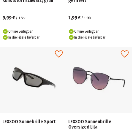
Kunststoff schwarz/grün
geriffelt
9,99 €
7,99 €
/
1
Stk.
/
1
Stk.
Online verfügbar
Online verfügbar
In die Filiale lieferbar
In die Filiale lieferbar
LEXXOO Sonnebrille Sport
LEXXOO Sonnenbrille
Oversized Lila