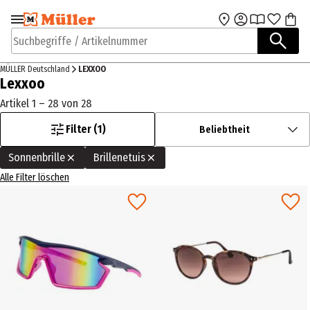
Zur Navigation
Zum Hauptinhalt
springen
springen
Suchbegriffe / Artikelnummer
MÜLLER Deutschland
LEXXOO
Lexxoo
Artikel 1 – 28 von 28
Filter (1)
Beliebtheit
Sonnenbrille
Brillenetuis
Alle Filter löschen