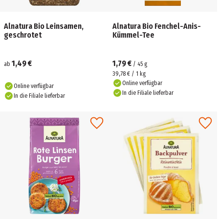
Alnatura Bio Leinsamen,
Alnatura Bio Fenchel-Anis-
geschrotet
Kümmel-Tee
1,49 €
1,79 €
ab
/
45
g
39,78 € / 1 kg
Online verfügbar
Online verfügbar
In die Filiale lieferbar
In die Filiale lieferbar