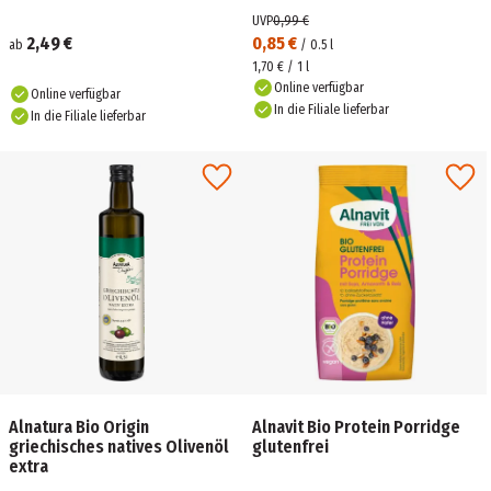
UVP
0,99 €
2,49 €
0,85 €
ab
/
0.5
l
1,70 € / 1 l
Online verfügbar
Online verfügbar
In die Filiale lieferbar
In die Filiale lieferbar
Alnatura Bio Origin
Alnavit Bio Protein Porridge
griechisches natives Olivenöl
glutenfrei
extra