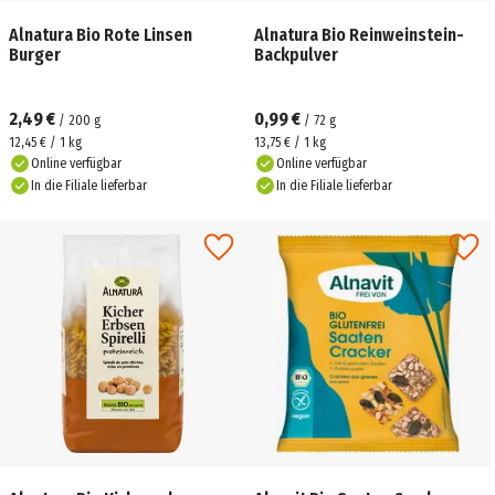
Alnatura Bio Rote Linsen
Alnatura Bio Reinweinstein-
Burger
Backpulver
2,49 €
0,99 €
/
200
g
/
72
g
12,45 € / 1 kg
13,75 € / 1 kg
Online verfügbar
Online verfügbar
In die Filiale lieferbar
In die Filiale lieferbar