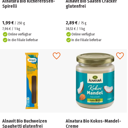
Alnatura Bio Kichererbsen-
Alnavit Bio Saaten Cracker
Spirelli
glutenfrei
1,99 €
2,89 €
/
250
g
/
75
g
7,96 € / 1 kg
38,53 € / 1 kg
Online verfügbar
Online verfügbar
In die Filiale lieferbar
In die Filiale lieferbar
Alnavit Bio Buchweizen
Alnatura Bio Kokos-Mandel-
Spaghetti glutenfrei
Creme