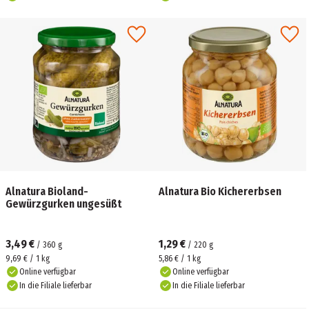
Alnatura Bioland-
Alnatura Bio Kichererbsen
Gewürzgurken ungesüßt
3,49 €
1,29 €
/
360
g
/
220
g
9,69 € / 1 kg
5,86 € / 1 kg
Online verfügbar
Online verfügbar
In die Filiale lieferbar
In die Filiale lieferbar