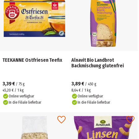
TEEKANNE Ostfriesen Teefix
Alnavit Bio Landbrot
Backmischung glutenfrei
3,39 €
3,89 €
/
75
g
/
450
g
45,20 € / 1 kg
8,64 € / 1 kg
Online verfügbar
Online verfügbar
In die Filiale lieferbar
In die Filiale lieferbar