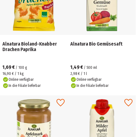
Alnatura Bioland-Knabber
Alnatura Bio Gemüsesaft
Drachen Paprika
1,69 €
1,49 €
/
100
g
/
500
ml
16,90 € / 1 kg
2,98 € / 1 l
Online verfügbar
Online verfügbar
In die Filiale lieferbar
In die Filiale lieferbar