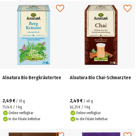
Alnatura Bio Bergkräutertee
Alnatura Bio Chai-Schwarztee
2,49 €
2,49 €
/
35
g
/
40
g
71,14 € / 1 kg
62,25 € / 1 kg
Online verfügbar
Online verfügbar
In die Filiale lieferbar
In die Filiale lieferbar