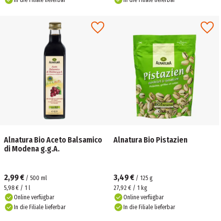
In die Filiale lieferbar
In die Filiale lieferbar
Alnatura Bio Aceto Balsamico
Alnatura Bio Pistazien
di Modena g.g.A.
2,99 €
3,49 €
/
500
ml
/
125
g
5,98 € / 1 l
27,92 € / 1 kg
Online verfügbar
Online verfügbar
In die Filiale lieferbar
In die Filiale lieferbar