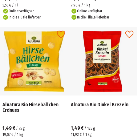
5,58 € / 1 l
7,90 € / 1 kg
Online verfügbar
Online verfügbar
In die Filiale lieferbar
In die Filiale lieferbar
Alnatura Bio Hirsebällchen
Alnatura Bio Dinkel Brezeln
Erdnuss
1,49 €
1,49 €
/
75
g
/
125
g
19,87 € / 1 kg
11,92 € / 1 kg