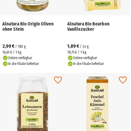
Alnatura Bio Origin Oliven
Alnatura Bio Bourbon
ohne Stein
Vanillezucker
2,99 €
1,89 €
/
180
g
/
24
g
16,61 € / 1 kg
78,75 € / 1 kg
Online verfügbar
Online verfügbar
In die Filiale lieferbar
In die Filiale lieferbar