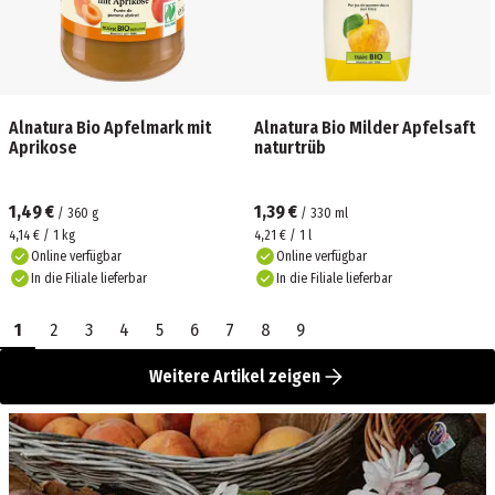
Alnatura Bio Apfelmark mit
Alnatura Bio Milder Apfelsaft
Aprikose
naturtrüb
1,49 €
1,39 €
/
360
g
/
330
ml
4,14 € / 1 kg
4,21 € / 1 l
Online verfügbar
Online verfügbar
In die Filiale lieferbar
In die Filiale lieferbar
1
2
3
4
5
6
7
8
9
Weitere Artikel zeigen