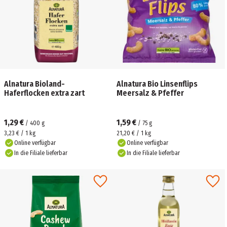
Alnatura Bioland-
Alnatura Bio Linsenflips
Haferflocken extra zart
Meersalz & Pfeffer
1,29 €
1,59 €
/
400
g
/
75
g
3,23 € / 1 kg
21,20 € / 1 kg
Online verfügbar
Online verfügbar
In die Filiale lieferbar
In die Filiale lieferbar