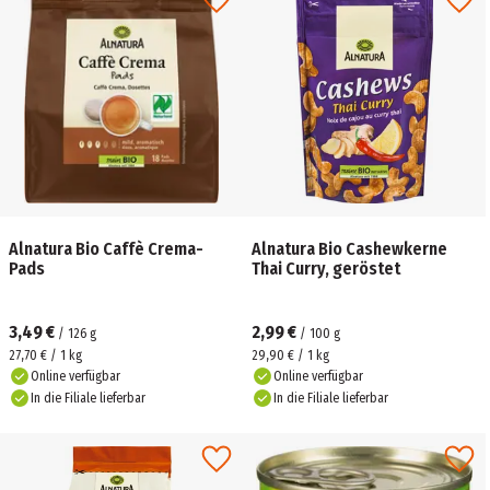
Alnatura Bio Caffè Crema-
Alnatura Bio Cashewkerne
Pads
Thai Curry, geröstet
3,49 €
2,99 €
/
126
g
/
100
g
27,70 € / 1 kg
29,90 € / 1 kg
Online verfügbar
Online verfügbar
In die Filiale lieferbar
In die Filiale lieferbar