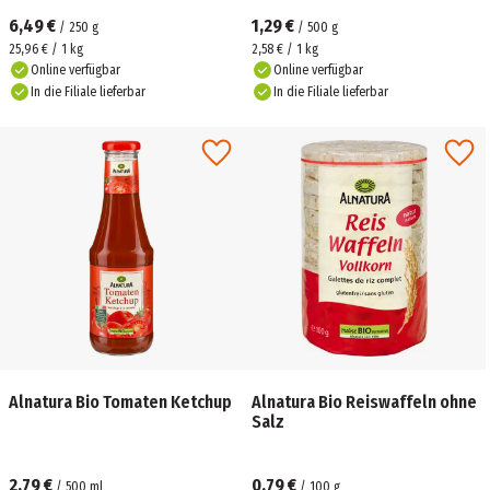
6,49 €
1,29 €
/
250
g
/
500
g
25,96 € / 1 kg
2,58 € / 1 kg
Online verfügbar
Online verfügbar
In die Filiale lieferbar
In die Filiale lieferbar
Alnatura Bio Tomaten Ketchup
Alnatura Bio Reiswaffeln ohne
Salz
2,79 €
0,79 €
/
500
ml
/
100
g