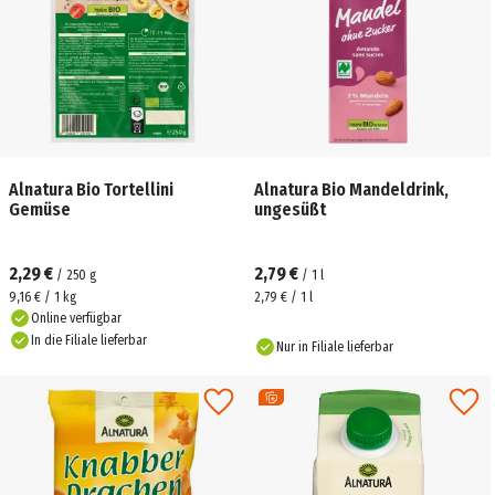
Alnatura Bio Tortellini
Alnatura Bio Mandeldrink,
Gemüse
ungesüßt
2,29 €
2,79 €
/
250
g
/
1
l
9,16 € / 1 kg
2,79 € / 1 l
Online verfügbar
In die Filiale lieferbar
Nur in Filiale lieferbar