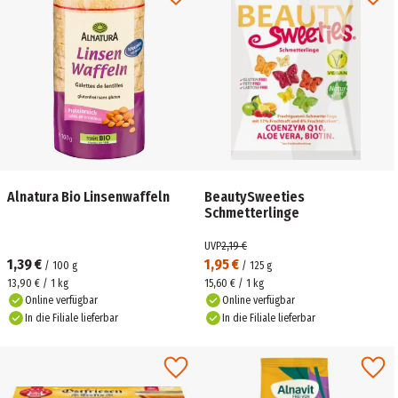
Alnatura Bio Linsenwaffeln
BeautySweeties
Schmetterlinge
UVP
2,19 €
1,39 €
1,95 €
/
100
g
/
125
g
13,90 € / 1 kg
15,60 € / 1 kg
Online verfügbar
Online verfügbar
In die Filiale lieferbar
In die Filiale lieferbar