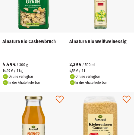
Alnatura Bio Cashewbruch
Alnatura Bio Weißweinessig
4,49 €
2,29 €
/
300
g
/
500
ml
14,97 € / 1 kg
4,58 € / 1 l
Online verfügbar
Online verfügbar
In die Filiale lieferbar
In die Filiale lieferbar