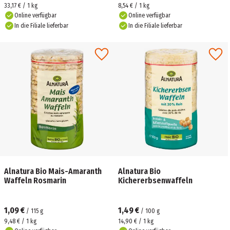
33,17 € / 1 kg
8,54 € / 1 kg
Online verfügbar
Online verfügbar
In die Filiale lieferbar
In die Filiale lieferbar
Alnatura Bio Mais-Amaranth
Alnatura Bio
Waffeln Rosmarin
Kichererbsenwaffeln
1,09 €
1,49 €
/
115
g
/
100
g
9,48 € / 1 kg
14,90 € / 1 kg