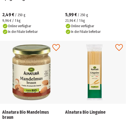
2,49 €
5,99 €
/
250
g
/
250
g
9,96 € / 1 kg
23,96 € / 1 kg
Online verfügbar
Online verfügbar
In die Filiale lieferbar
In die Filiale lieferbar
Alnatura Bio Mandelmus
Alnatura Bio Linguine
braun