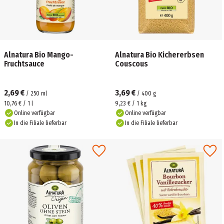
Alnatura Bio Mango-
Alnatura Bio Kichererbsen
Fruchtsauce
Couscous
2,69 €
3,69 €
/
250
ml
/
400
g
10,76 € / 1 l
9,23 € / 1 kg
Online verfügbar
Online verfügbar
In die Filiale lieferbar
In die Filiale lieferbar