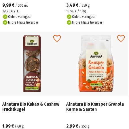
9,99 €
3,49 €
/
500
ml
/
250
g
19,98 € / 1 l
13,96 € / 1 kg
Online verfügbar
Online verfügbar
In die Filiale lieferbar
In die Filiale lieferbar
Alnatura Bio Kakao & Cashew
Alnatura Bio Knusper Granola
Fruchtkugel
Kerne & Saaten
1,99 €
2,99 €
/
60
g
/
350
g