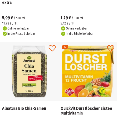
extra
5,99 €
1,79 €
/
500
ml
/
330
ml
11,98 € / 1 l
5,42 € / 1 l
Online verfügbar
Online verfügbar
In die Filiale lieferbar
In die Filiale lieferbar
Alnatura Bio Chia-Samen
QuickVit Durstlöscher Eistee
Multivitamin