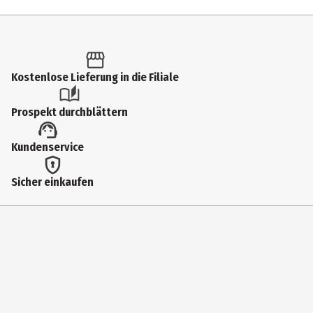
LEXXOO International GmbH
Herstelleradresse
Fürther Straße 228, DE-90429 Nürnberg
Kostenlose Lieferung in die Filiale
Kontaktmöglichkeit
Prospekt durchblättern
info@lexxoo.de
Kundenservice
Sicher einkaufen