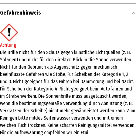
Inhalt
Gefahrenhinweis
1 Stk.
Produkttyp
Sonnenbrille
Achtung
form
Die Brille nicht für den Schutz gegen künstliche Lichtquellen (z. B.
Solarien) und nicht für den direkten Blick in die Sonne verwenden.
Rechteckig
Nicht für den Gebrauch als Augenschutz gegen mechanisch
Materialdetails
beeinflusste Gefahren wie Stöße. Für Scheiben der Kategorie 1, 2
und 3: Nicht geeignet für das Fahren bei Dämmerung und bei Nacht.
Kunststoff (hauptsächlich)
Für Scheiben der Kategorie 4: Nicht geeignet beim Autofahren und
Anwendungshinweis
im Straßenverkehr. Die Sonnenbrille muss ausgetauscht werden,
Sonnenschutz
wenn die bestimmungsgemäße Verwendung durch Abnutzung (z. B.
Verkratzen der Scheibe) nicht mehr gewährleistet werden kann. Zum
Zielgruppe
Reinigen bitte mildes Seifenwasser verwenden und mit einem
Damen|Herren|Unisex
weichen Tuch trocknen. Keine scharfen Reinigungsmittel verwenden.
Für die Aufbewahrung empfehlen wir ein Etui.
Hersteller