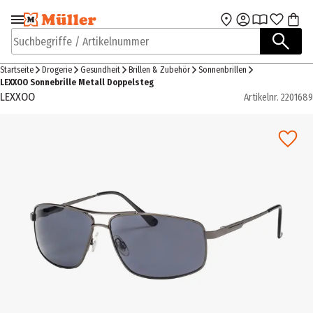
Zur Navigation
Zum Hauptinhalt
springen
springen
Suchbegriffe / Artikelnummer
Startseite
Drogerie
Gesundheit
Brillen & Zubehör
Sonnenbrillen
LEXXOO Sonnebrille Metall Doppelsteg
LEXXOO
Artikelnr.
2201689