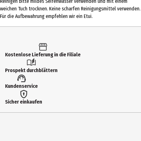
Zielgruppe
Reinigen bitte mildes Seifenwasser verwenden und mit einem
weichen Tuch trocknen. Keine scharfen Reinigungsmittel verwenden.
Damen|Herren|Unisex
Für die Aufbewahrung empfehlen wir ein Etui.
Hersteller
LEXXOO International GmbH
Herstelleradresse
Fürther Str. 228, 90429 Nürnberg
Kostenlose Lieferung in die Filiale
Kontaktmöglichkeit
Prospekt durchblättern
info@lexxoo.de
Kundenservice
Sicher einkaufen