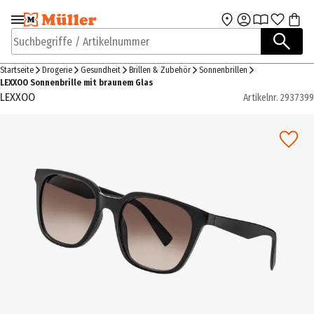
Zur Navigation
Zum Hauptinhalt
springen
springen
Suchbegriffe / Artikelnummer
Startseite
Drogerie
Gesundheit
Brillen & Zubehör
Sonnenbrillen
LEXXOO Sonnenbrille mit braunem Glas
LEXXOO
Artikelnr.
2937399