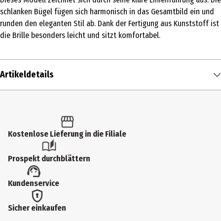
schlanken Bügel fügen sich harmonisch in das Gesamtbild ein und
runden den eleganten Stil ab. Dank der Fertigung aus Kunststoff ist
die Brille besonders leicht und sitzt komfortabel.
Artikeldetails
Inhalt
1 Stk.
Produkttyp
Kostenlose Lieferung in die Filiale
Sonnenbrille
Prospekt durchblättern
Zielgruppe
Kundenservice
Damen|Herren|Unisex
Hersteller
Sicher einkaufen
LEXXOO International GmbH