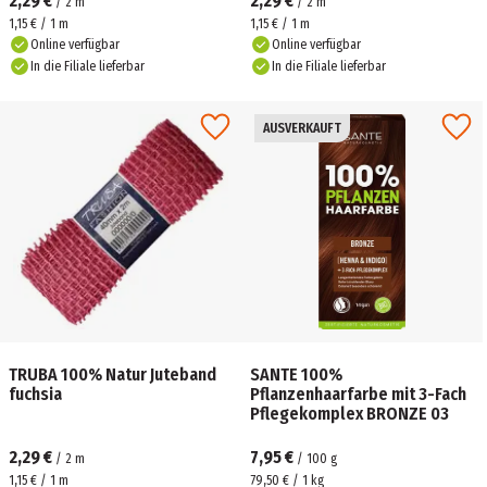
2,29 €
2,29 €
/
2
m
/
2
m
1,15 € / 1 m
1,15 € / 1 m
Online verfügbar
Online verfügbar
In die Filiale lieferbar
In die Filiale lieferbar
AUSVERKAUFT
TRUBA 100% Natur Juteband
SANTE 100%
fuchsia
Pflanzenhaarfarbe mit 3-Fach
Pflegekomplex BRONZE 03
2,29 €
7,95 €
/
2
m
/
100
g
1,15 € / 1 m
79,50 € / 1 kg