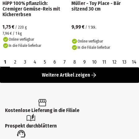
HiPP 100% pflanzlich:
Müller - Toy Place - Bär
Cremiger Gemüse-Reis mit
sitzend 30 cm
Kichererbsen
1,75 €
9,99 €
/
220
g
/
1
Stk.
7,96 € / 1 kg
Online verfügbar
Online verfügbar
In die Filiale lieferbar
In die Filiale lieferbar
1
2
3
4
5
6
7
8
9
10
11
12
13
14
Weitere Artikel zeigen
Kostenlose Lieferung in die Filiale
Prospekt durchblättern