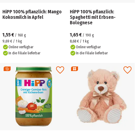
HiPP 100% pflanzlich: Mango
HiPP 100% pflanzlich:
Kokosmilch in Apfel
Spaghetti mit Erbsen-
Bolognese
1,55 €
1,65 €
/
160
g
/
190
g
9,69 € / 1 kg
8,68 € / 1 kg
Online verfügbar
Online verfügbar
In die Filiale lieferbar
In die Filiale lieferbar