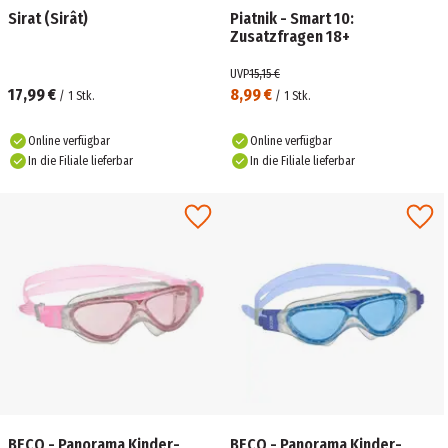
Sirat (Sirât)
Piatnik - Smart 10:
Zusatzfragen 18+
UVP
15,15 €
17,99 €
8,99 €
/
1
Stk.
/
1
Stk.
Online verfügbar
Online verfügbar
In die Filiale lieferbar
In die Filiale lieferbar
BECO - Panorama Kinder-
BECO - Panorama Kinder-