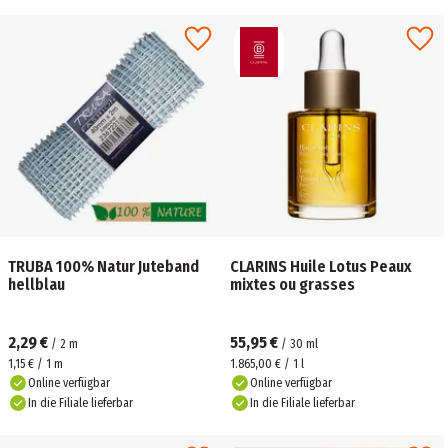
TRUBA 100% Natur Juteband
CLARINS Huile Lotus Peaux
hellblau
mixtes ou grasses
2,29 €
55,95 €
/
2
m
/
30
ml
1,15 € / 1 m
1.865,00 € / 1 l
Online verfügbar
Online verfügbar
In die Filiale lieferbar
In die Filiale lieferbar