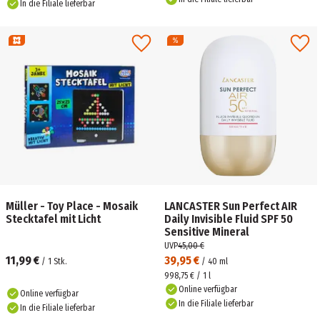
In die Filiale lieferbar
Müller - Toy Place - Mosaik
LANCASTER Sun Perfect AIR
Stecktafel mit Licht
Daily Invisible Fluid SPF 50
Sensitive Mineral
UVP
45,00 €
11,99 €
39,95 €
/
1
Stk.
/
40
ml
998,75 € / 1 l
Online verfügbar
Online verfügbar
In die Filiale lieferbar
In die Filiale lieferbar