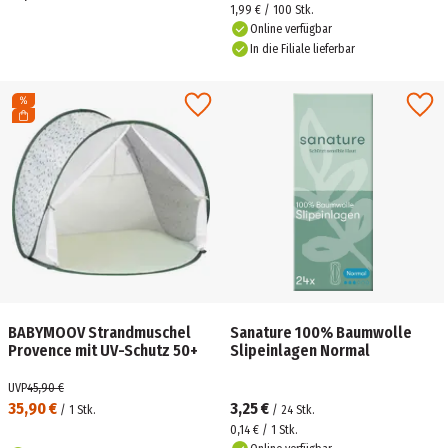
1,99 € / 100 Stk.
Online verfügbar
In die Filiale lieferbar
BABYMOOV Strandmuschel
Sanature 100% Baumwolle
Provence mit UV-Schutz 50+
Slipeinlagen Normal
UVP
45,90 €
35,90 €
3,25 €
/
1
Stk.
/
24
Stk.
0,14 € / 1 Stk.