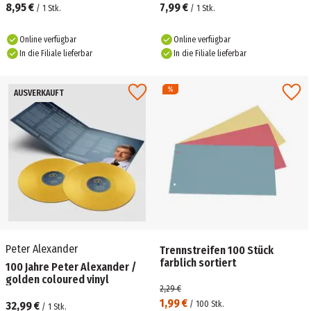
8,95 €
7,99 €
/
1
Stk.
/
1
Stk.
Online verfügbar
Online verfügbar
In die Filiale lieferbar
In die Filiale lieferbar
AUSVERKAUFT
Peter Alexander
Trennstreifen 100 Stück
farblich sortiert
100 Jahre Peter Alexander /
golden coloured vinyl
2,29 €
1,99 €
32,99 €
/
100
Stk.
/
1
Stk.