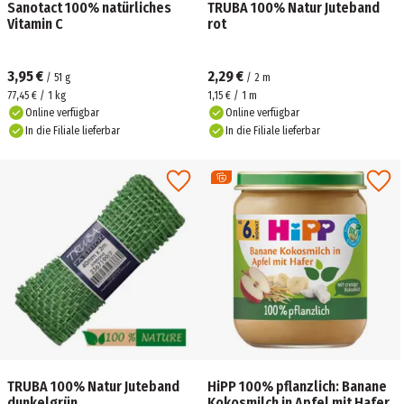
Sanotact 100% natürliches
TRUBA 100% Natur Juteband
Vitamin C
rot
3,95 €
2,29 €
/
51
g
/
2
m
77,45 € / 1 kg
1,15 € / 1 m
Online verfügbar
Online verfügbar
In die Filiale lieferbar
In die Filiale lieferbar
TRUBA 100% Natur Juteband
HiPP 100% pflanzlich: Banane
dunkelgrün
Kokosmilch in Apfel mit Hafer