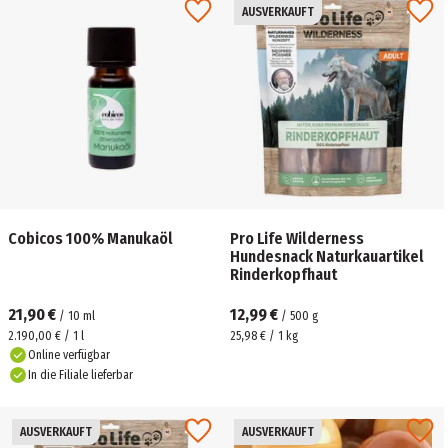
AUSVERKAUFT
Cobicos 100% Manukaöl
Pro Life Wilderness
Hundesnack Naturkauartikel
Rinderkopfhaut
21,90 €
12,99 €
/
10
ml
/
500
g
2.190,00 € / 1 l
25,98 € / 1 kg
Online verfügbar
In die Filiale lieferbar
AUSVERKAUFT
AUSVERKAUFT