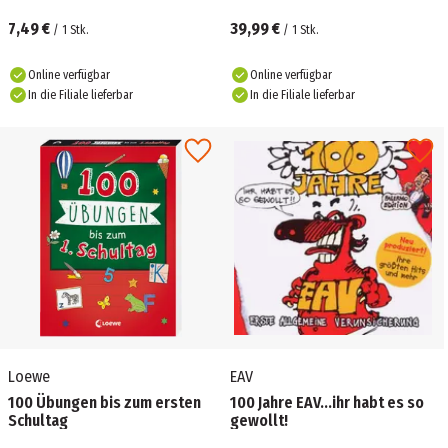
7,49 €
39,99 €
/
1
Stk.
/
1
Stk.
Online verfügbar
Online verfügbar
In die Filiale lieferbar
In die Filiale lieferbar
Loewe
EAV
100 Übungen bis zum ersten
100 Jahre EAV...ihr habt es so
Schultag
gewollt!