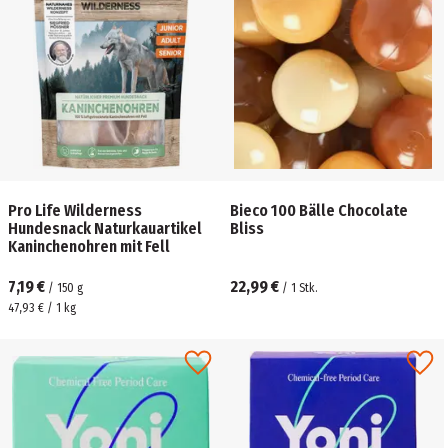
Pro Life Wilderness
Bieco 100 Bälle Chocolate
Hundesnack Naturkauartikel
Bliss
Kaninchenohren mit Fell
7,19 €
22,99 €
/
150
g
/
1
Stk.
47,93 € / 1 kg