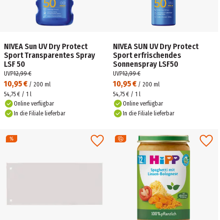
NIVEA Sun UV Dry Protect
NIVEA SUN UV Dry Protect
Sport Transparentes Spray
Sport erfrischendes
LSF 50
Sonnenspray LSF50
UVP
12,99 €
UVP
12,99 €
10,95 €
10,95 €
/
200
ml
/
200
ml
54,75 € / 1 l
54,75 € / 1 l
Online verfügbar
Online verfügbar
In die Filiale lieferbar
In die Filiale lieferbar