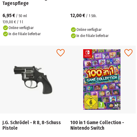
Tagespflege
6,95 €
12,00 €
/
50
ml
/
1
Stk.
139,00 € / 1 l
Online verfügbar
Online verfügbar
In die Filiale lieferbar
In die Filiale lieferbar
J.G. Schrödel - R 8, 8-Schuss
100 in 1 Game Collection -
Pistole
Nintendo Switch