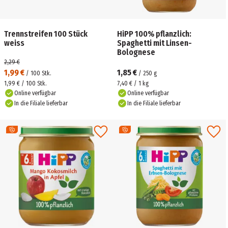
Trennstreifen 100 Stück
HiPP 100% pflanzlich:
weiss
Spaghetti mit Linsen-
Bolognese
2,29 €
1,99 €
1,85 €
/
100
Stk.
/
250
g
1,99 € / 100 Stk.
7,40 € / 1 kg
Online verfügbar
Online verfügbar
In die Filiale lieferbar
In die Filiale lieferbar