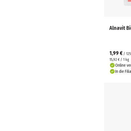
Alnavit B
1,99 €
/
125
15,92 € / 1 kg
Online ve
In die Fili