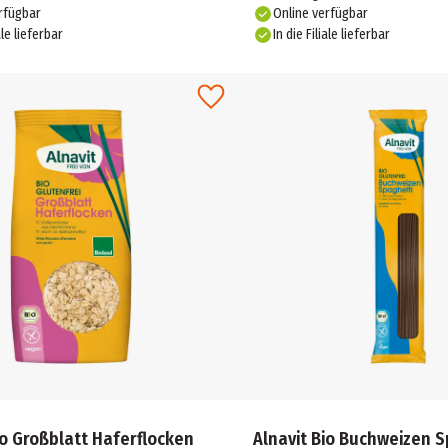
rfügbar
Online verfügbar
ale lieferbar
In die Filiale lieferbar
io Großblatt Haferflocken
Alnavit Bio Buchweizen S