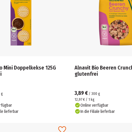
io Mini Doppelkekse 125G
Alnavit Bio Beeren Crunc
i
glutenfrei
3,89 €
g
/
300
g
12,97 € / 1 kg
rfügbar
Online verfügbar
ale lieferbar
In die Filiale lieferbar