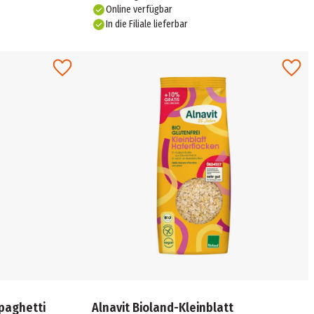
Online verfügbar
In die Filiale lieferbar
paghetti
Alnavit Bioland-Kleinblatt