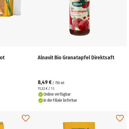
ot
Alnavit Bio Granatapfel Direktsaft
8,49 €
/
750
ml
11,32 € / 1 l
Online verfügbar
In die Filiale lieferbar