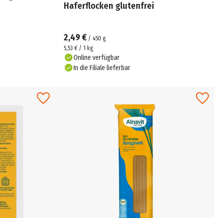
Haferflocken glutenfrei
2,49 €
/
450
g
5,53 € / 1 kg
Online verfügbar
In die Filiale lieferbar