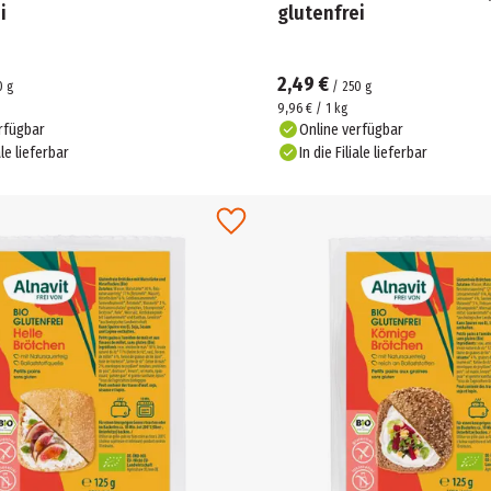
i
glutenfrei
2,49 €
0
g
/
250
g
9,96 € / 1 kg
rfügbar
Online verfügbar
ale lieferbar
In die Filiale lieferbar