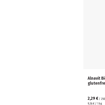
Salzige Snacks (4)
Backzutaten & Süßungsmittel (4)
Backzutaten & Süßungsmittel (4)
Snacks & Riegel (3)
Milch & Milchalternativen (3)
Milch & Milchalternativen (3)
Mehl & Getreide (2)
Snacks & Riegel (2)
Getreide- & Sojadrinks (1)
Superfoods (1)
Getreide- & Sojadrinks (1)
Mehl & Getreide (1)
Reis (1)
Alnavit B
glutenfre
2,29 €
/
25
9,16 € / 1 kg