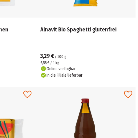
chen
Alnavit Bio Spaghetti glutenfrei
3,29 €
/
500
g
6,58 € / 1 kg
Online verfügbar
In die Filiale lieferbar