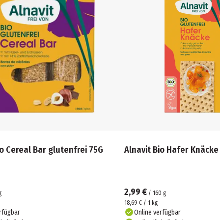
io Cereal Bar glutenfrei 75G
Alnavit Bio Hafer Knäcke
2,99 €
g
/
160
g
18,69 € / 1 kg
rfügbar
Online verfügbar