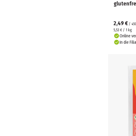
glutenfre
2,49 €
/
45
5,53 € / 1 kg
Online ve
In die Fili