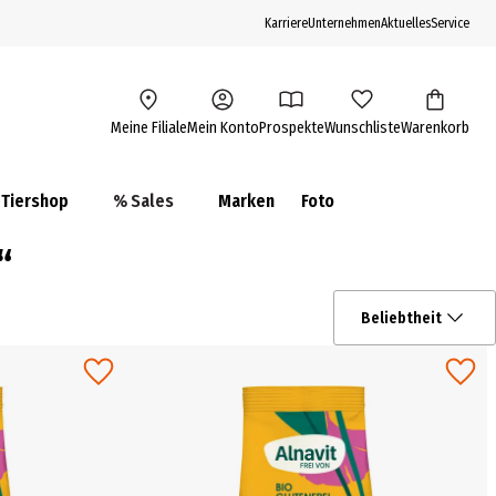
Karriere
Unternehmen
Aktuelles
Service
Meine Filiale
Mein Konto
Prospekte
Wunschliste
Warenkorb
Tiershop
% Sales
Marken
Foto
“
Beliebtheit