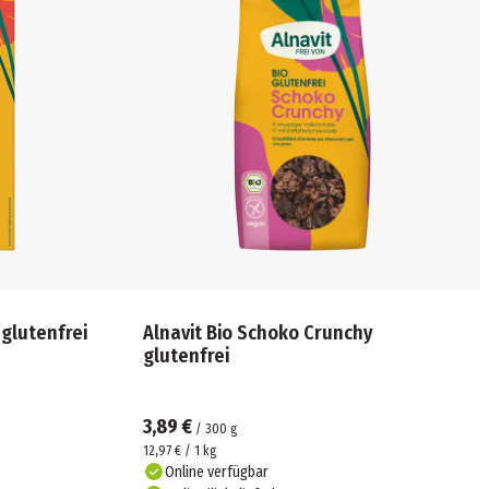
 glutenfrei
Alnavit Bio Schoko Crunchy
glutenfrei
3,89 €
/
300
g
12,97 € / 1 kg
Online verfügbar