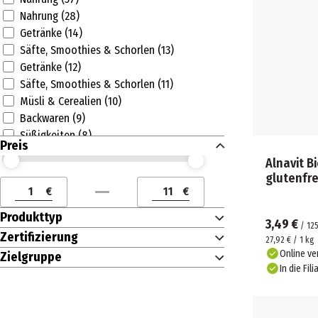
Nahrung (28)
Getränke (14)
Säfte, Smoothies & Schorlen (13)
Getränke (12)
Säfte, Smoothies & Schorlen (11)
Müsli & Cerealien (10)
Backwaren (9)
Süßigkeiten (8)
Preis
Nudeln, Reis & Hülsenfrüchte (8)
Alnavit B
Preis (€) ab
Preis (€) bis
Nudeln, Reis & Hülsenfrüchte (8)
glutenfre
Süßigkeiten (7)
€
€
Preis (€) ab
Preis (€) bis
Nudeln (7)
Produkttyp
Nudeln (7)
3,49 €
/
125
Zertifizierung
Müsli & Cerealien (6)
27,92 € / 1 kg
Online ve
Backwaren (6)
Zielgruppe
In die Fili
Gebäck (5)
Gebäck (5)
Salzige Snacks (4)