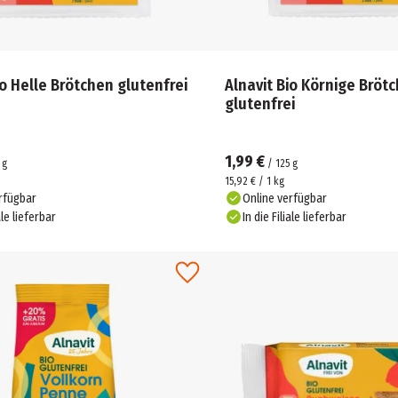
io Helle Brötchen glutenfrei
Alnavit Bio Körnige Bröt
glutenfrei
1,99 €
g
/
125
g
15,92 € / 1 kg
rfügbar
Online verfügbar
ale lieferbar
In die Filiale lieferbar