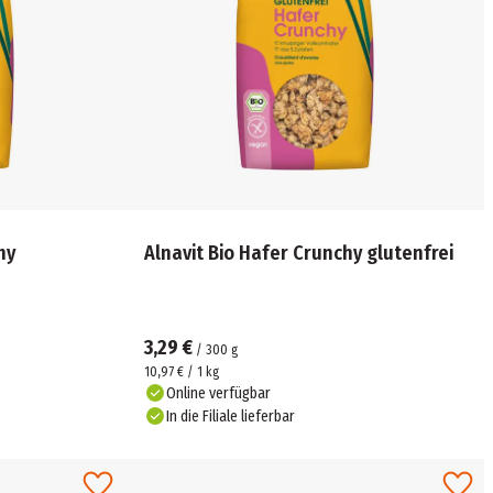
hy
Alnavit Bio Hafer Crunchy glutenfrei
3,29 €
/
300
g
10,97 € / 1 kg
Online verfügbar
In die Filiale lieferbar