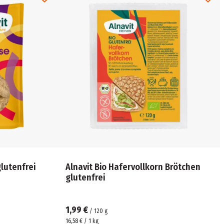
glutenfrei
Alnavit Bio Hafervollkorn Brötchen
glutenfrei
1,99 €
/
120
g
16,58 € / 1 kg