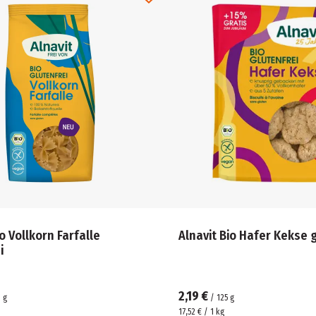
io Vollkorn Farfalle
Alnavit Bio Hafer Kekse 
i
2,19 €
0
g
/
125
g
17,52 € / 1 kg