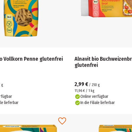
io Vollkorn Penne glutenfrei
Alnavit bio Buchweizenbr
glutenfrei
2,99 €
0
g
/
250
g
11,96 € / 1 kg
rfügbar
Online verfügbar
ale lieferbar
In die Filiale lieferbar