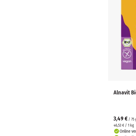
Alnavit B
3,49 €
/
75
46,53 € / 1 kg
Online ve