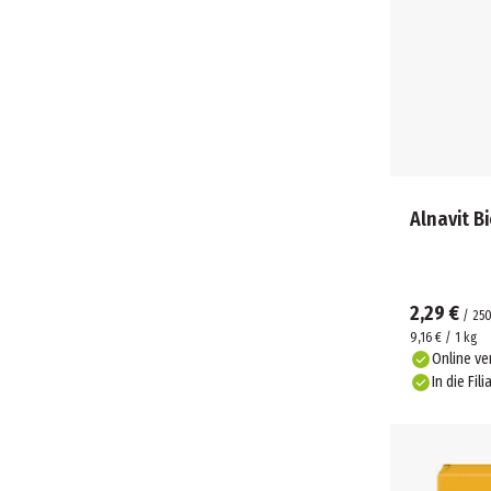
Alnavit B
2,29 €
/
25
9,16 € / 1 kg
Online ve
In die Fili