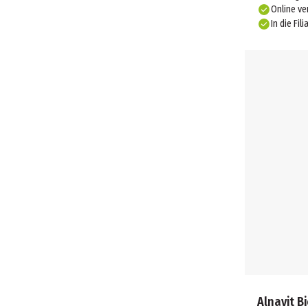
Online ve
In die Fili
Alnavit B