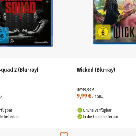
Squad 2 (Blu-ray)
Wicked (Blu-ray)
UVP
19,99 €
9,99 €
tk.
/
1
Stk.
rfügbar
Online verfügbar
ale lieferbar
In die Filiale lieferbar