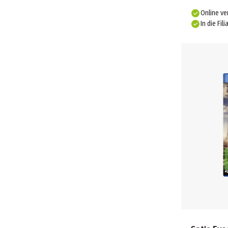
Online ve
In die Fili