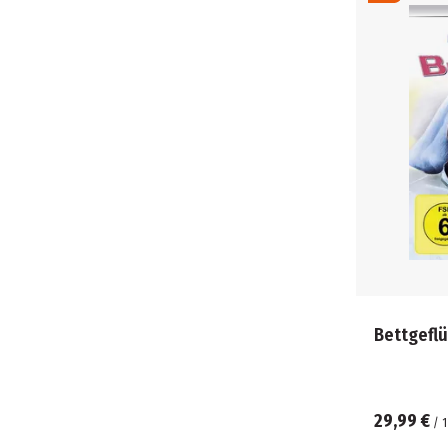
Bettgeflü
29,99 €
/
1