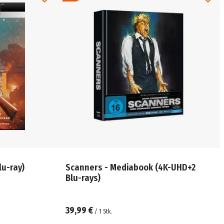
 Blu-ray)
Scanners - Mediabook (4K-UHD+2
Blu-rays)
39,99 €
/
1
Stk.