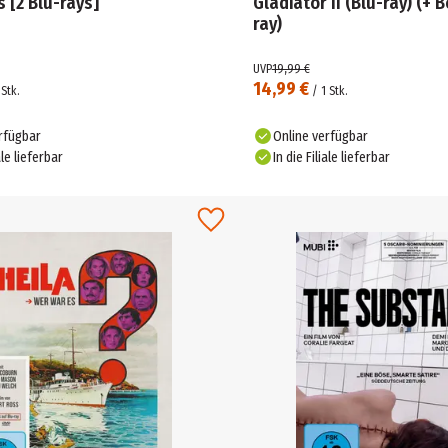
Cat's Eyes [2 Blu-rays]
Gladiator II (Blu-ray) (+ Bonus-Blu-
ray)
UVP
19,99 €
14,99 €
Stk.
/
1
Stk.
rfügbar
Online verfügbar
ale lieferbar
In die Filiale lieferbar