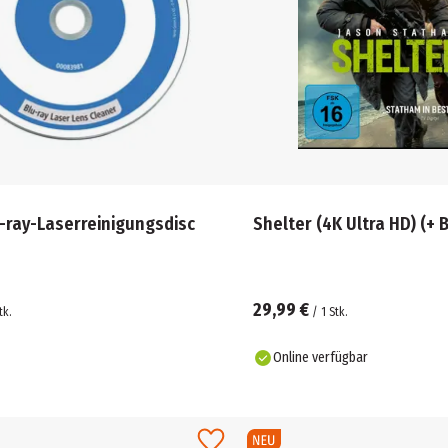
-ray-Laserreinigungsdisc
Shelter (4K Ultra HD) (
29,99 €
tk.
/
1
Stk.
Online verfügbar