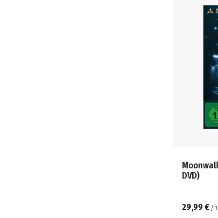
Moonwalker -
DVD)
29,99 €
/
1