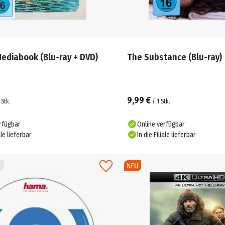
Sheila - Mediabook (Blu-ray + DVD)
The Substance (Blu-ray)
9,99 €
Stk.
/
1
Stk.
rfügbar
Online verfügbar
ale lieferbar
In die Filiale lieferbar