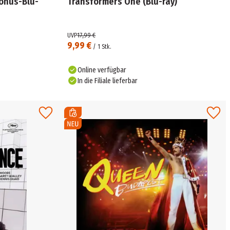
Transformers One (Blu-ray)
UVP
17,99 €
9,99 €
/
1
Stk.
Online verfügbar
In die Filiale lieferbar