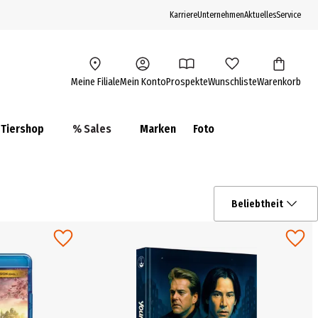
Karriere
Unternehmen
Aktuelles
Service
Meine Filiale
Mein Konto
Prospekte
Wunschliste
Warenkorb
Tiershop
% Sales
Marken
Foto
Beliebtheit