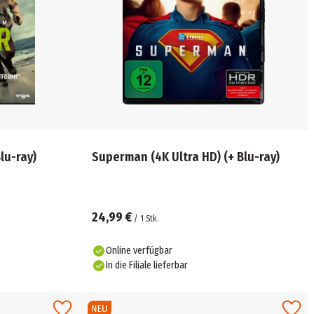
+ Blu-ray)
Superman (4K Ultra HD) (+ Blu-ray)
24,99 €
/
1
Stk.
Online verfügbar
In die Filiale lieferbar