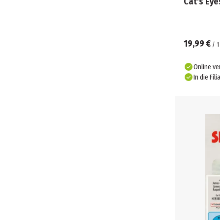
19,99 €
/
1
Online ve
In die Fili