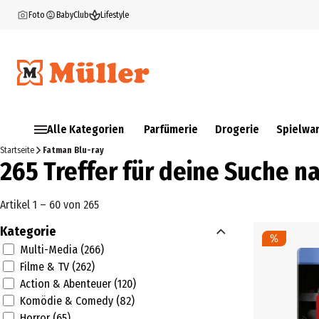
Foto
BabyClub
Lifestyle
Alle Kategorien
Parfümerie
Drogerie
Spielwa
Startseite
Fatman Blu-ray
265 Treffer für deine Suche n
Artikel 1 – 60 von 265
Kategorie
Multi-Media (266)
Filme & TV (262)
Action & Abenteuer (120)
Komödie & Comedy (82)
Horror (65)