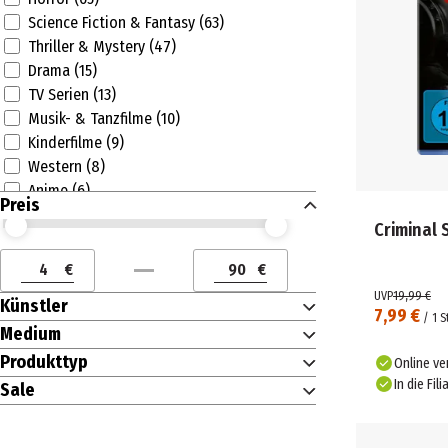
Science Fiction & Fantasy (63)
Thriller & Mystery (47)
Drama (15)
TV Serien (13)
Musik- & Tanzfilme (10)
Kinderfilme (9)
Western (8)
Anime (6)
Preis
Musik (3)
Criminal 
Preis (€) ab
Preis (€) bis
Biographien & Portraits (3)
Rock (2)
€
€
Preis (€) ab
Preis (€) bis
Dokumentationen (2)
UVP
19,99 €
Künstler
Unterhaltungselektronik (1)
7,99 €
/
1
S
Medium
Audio- & Video-Zubehör (1)
Jazz (1)
Produkttyp
Online ve
Black, R&B, Soul (1)
In die Fili
Sale
Pflege (1)