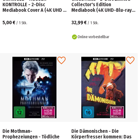
KONTROLLE - 2-Disc
Collector's Edition
Mediabook Cover A (4K UHD +
Mediabook (4K UHD-Blu-ray +
Blu-ray) Limited 500 Edition
Blu-ray)
5,00 €
32,99 €
/
1
Stk.
/
1
Stk.
Online vorbestellbar
Die Mothman-
Die Dämonischen - Die
Prophezeiungen - Tödliche
Körperfresser kommen: Das