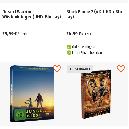
Desert Warrior -
Black Phone 2 (4K-UHD + Blu-
Wüstenkrieger (UHD-Blu-ray)
ray)
29,99 €
24,99 €
/
1
Stk.
/
1
Stk.
Online verfügbar
In die Filiale lieferbar
AUSVERKAUFT