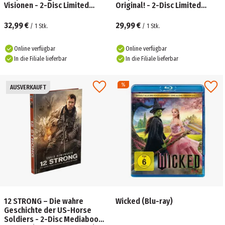
Visionen - 2-Disc Limited
Original! - 2-Disc Limited
Collector's Edition
Collector's Edition
Mediabook (4K UHD-Blu-ray +
Mediabook (4K UHD-Blu-ray +
32,99 €
29,99 €
/
1
Stk.
/
1
Stk.
Blu-ray)
Online verfügbar
Online verfügbar
In die Filiale lieferbar
In die Filiale lieferbar
AUSVERKAUFT
12 STRONG – Die wahre
Wicked (Blu-ray)
Geschichte der US-Horse
Soldiers - 2-Disc Mediabook