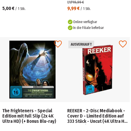
Cover A (4K UHD + Blu-ray)
UVP
19,99 €
Limited 500 Edition –
5,00 €
9,99 €
/
1
Stk.
/
1
Stk.
Online verfügbar
In die Filiale lieferbar
AUSVERKAUFT
The Frighteners - Special
REEKER - 2-Disc Mediabook -
Edition mit Full Slip (2x 4K
Cover D - Limited Edition auf
Ultra HD) (+ Bonus Blu-ray)
333 Stück - Uncut (4K Ultra HD
+ Blu-ray)