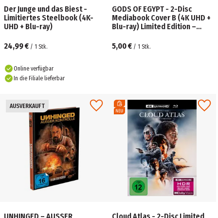
Der Junge und das Biest -
GODS OF EGYPT - 2-Disc
Limitiertes Steelbook (4K-
Mediabook Cover B (4K UHD +
UHD + Blu-ray)
Blu-ray) Limited Edition –
Uncut
24,99 €
5,00 €
/
1
Stk.
/
1
Stk.
Online verfügbar
In die Filiale lieferbar
AUSVERKAUFT
UNHINGED – AUSSER
Cloud Atlas - 2-Disc Limited