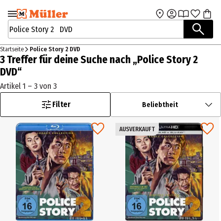
Zur Navigation
Zum Hauptinhalt
springen
springen
Suchbegriffe / Artikelnummer
Startseite
Police Story 2 DVD
3 Treffer für deine Suche nach „Police Story 2
DVD“
Artikel 1 – 3 von 3
Filter
Beliebtheit
AUSVERKAUFT