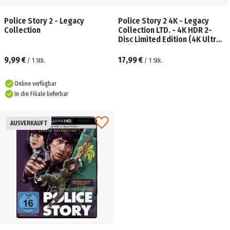
Police Story 2 - Legacy
Police Story 2 4K - Legacy
Collection
Collection LTD. - 4K HDR 2-
Disc Limited Edition (4K Ultra
HD) (+ Blu-ray)
9,99 €
17,99 €
/
1
Stk.
/
1
Stk.
Online verfügbar
In die Filiale lieferbar
AUSVERKAUFT