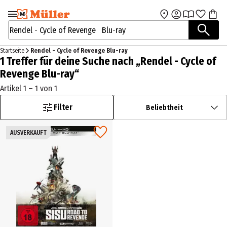
Zur Navigation
Zum Hauptinhalt
springen
springen
Suchbegriffe / Artikelnummer
Startseite
Rendel - Cycle of Revenge Blu-ray
1 Treffer für deine Suche nach „Rendel - Cycle of
Revenge Blu-ray“
Artikel 1 – 1 von 1
Filter
Beliebtheit
AUSVERKAUFT