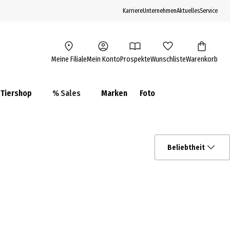
Karriere
Unternehmen
Aktuelles
Service
Meine Filiale
Mein Konto
Prospekte
Wunschliste
Warenkorb
Tiershop
% Sales
Marken
Foto
Beliebtheit