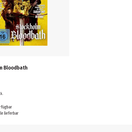
m Bloodbath
tk.
rfügbar
ale lieferbar