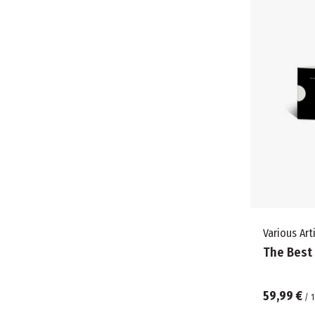
Various Art
The Best
59,99 €
/
1