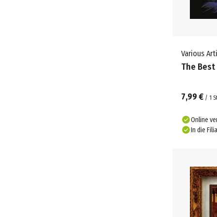
Various Art
The Best
7,99 €
/
1
S
Online ve
In die Fili