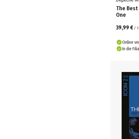
The Best
One
39,99 €
/
1
Online ve
In die Fili