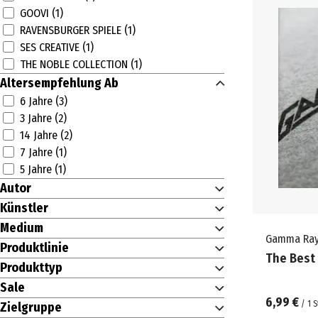
Make-up (1)
GOOVI (1)
Düfte für Ihn (1)
RAVENSBURGER SPIELE (1)
Düfte für Sie (1)
SES CREATIVE (1)
New Adult (1)
THE NOBLE COLLECTION (1)
Romane & Erzählungen (1)
Altersempfehlung Ab
Sets (1)
6 Jahre (3)
Reggae (1)
3 Jahre (2)
Instrumental (1)
14 Jahre (2)
Dance (1)
7 Jahre (1)
Nintendo Switch (1)
5 Jahre (1)
Komödie & Comedy (1)
Autor
Anime (1)
Künstler
Trends (1)
Bastelsets (1)
Medium
Gamma Ra
Spiele (1)
Produktlinie
The Best 
Süßigkeiten (1)
Produkttyp
Düfte (1)
Sale
Teint (1)
6,99 €
/
1
S
Zielgruppe
Düfte (1)