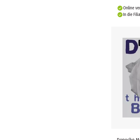
Düfte (1)
Online ve
Kinderspiele (1)
In die Fili
Kartenspiele (1)
Bonbons & Lutscher (1)
Getönte Tagescreme (1)
Depeche M