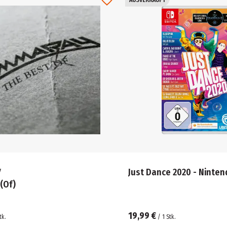
y
Just Dance 2020 - Ninten
(Of)
19,99 €
tk.
/
1
Stk.