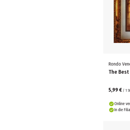
Rondo Ven
The Best
5,99 €
/
1
S
Online ve
In die Fili