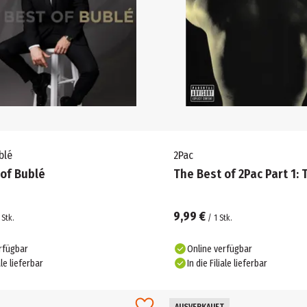
blé
2Pac
 of Bublé
The Best of 2Pac Part 1:
9,99 €
Stk.
/
1
Stk.
rfügbar
Online verfügbar
ale lieferbar
In die Filiale lieferbar
AUSVERKAUFT