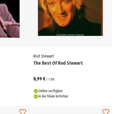
Rod Stewart
The Best Of Rod Stewart
8,99 €
/
1
Stk.
Online verfügbar
In die Filiale lieferbar