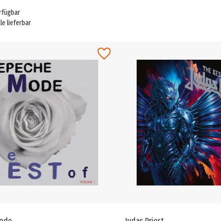
rfügbar
ale lieferbar
ode
Judas Priest