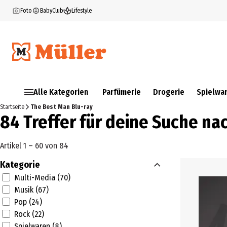
Foto
BabyClub
Lifestyle
Alle Kategorien
Parfümerie
Drogerie
Spielwa
Startseite
The Best Man Blu-ray
84 Treffer für deine Suche na
Artikel 1 – 60 von 84
Kategorie
Multi-Media (70)
Musik (67)
Pop (24)
Rock (22)
Spielwaren (8)