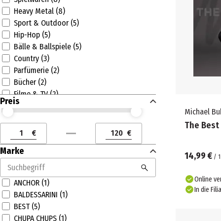
Heavy Metal (8)
Sport & Outdoor (5)
Hip-Hop (5)
Bälle & Ballspiele (5)
Country (3)
Parfümerie (2)
Bücher (2)
Filme & TV (2)
Preis
Jazz (2)
Michael Bu
Preis (€) ab
Preis (€) bis
Drogerie (1)
The Best
Handarbeit (1)
€
€
Preis (€) ab
Preis (€) bis
Sets & Anleitungen (1)
Marke
Games (1)
14,99 €
/
1
Kostüme & Partyartikel (1)
Kreativ & Basteln (1)
Online ve
ANCHOR (1)
Spiele & Puzzles (1)
In die Fili
BALDESSARINI (1)
Lebensmittel (1)
BEST (5)
Unisex Düfte (1)
CHUPA CHUPS (1)