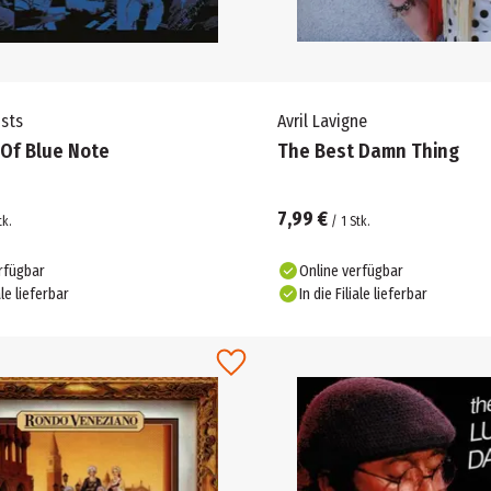
ists
Avril Lavigne
 Of Blue Note
The Best Damn Thing
7,99 €
tk.
/
1
Stk.
rfügbar
Online verfügbar
ale lieferbar
In die Filiale lieferbar