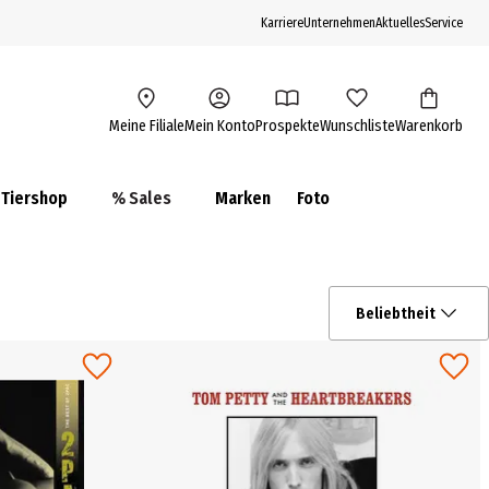
Karriere
Unternehmen
Aktuelles
Service
Meine Filiale
Mein Konto
Prospekte
Wunschliste
Warenkorb
Tiershop
% Sales
Marken
Foto
Beliebtheit