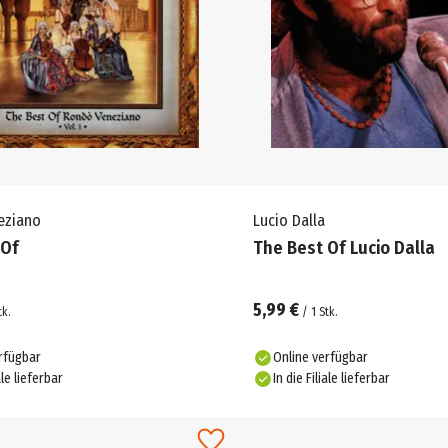
eziano
Lucio Dalla
 Of
The Best Of Lucio Dalla
5,99 €
tk.
/
1
Stk.
rfügbar
Online verfügbar
ale lieferbar
In die Filiale lieferbar