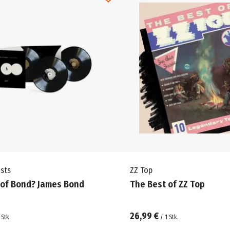
ists
ZZ Top
 of Bond? James Bond
The Best of ZZ Top
26,99 €
Stk.
/
1
Stk.