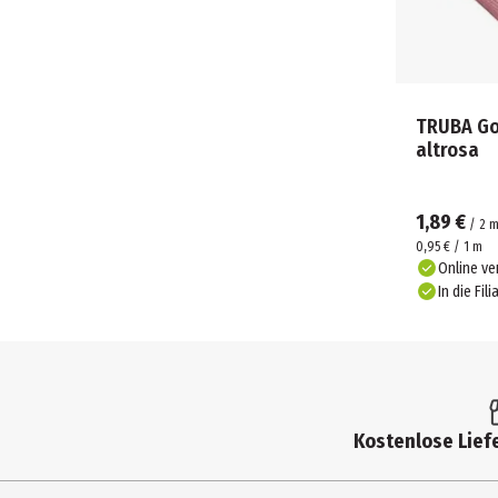
TRUBA G
altrosa
1,89 €
/
2
0,95 € / 1 m
Online ve
In die Fili
Kostenlose Liefe