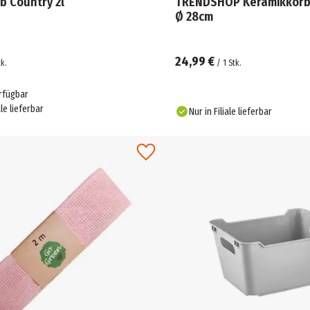
b Country 2l
TRENDSHOP Keramikkorb
Ø 28cm
24,99 €
tk.
/
1
Stk.
rfügbar
ale lieferbar
Nur in Filiale lieferbar