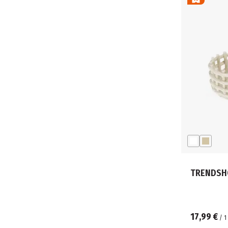
TRENDSHO
17,99 €
/
1