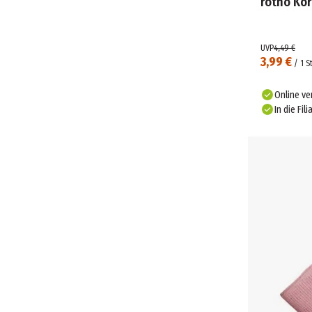
rotho Kor
UVP
4,49 €
3,99 €
/
1
S
Online ve
In die Fili