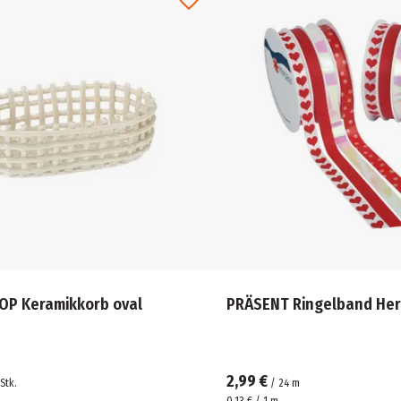
P Keramikkorb oval
PRÄSENT Ringelband Her
2,99 €
Stk.
/
24
m