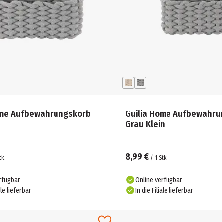
ome Aufbewahrungskorb
Guilia Home Aufbewahru
Grau Klein
8,99 €
tk.
/
1
Stk.
rfügbar
Online verfügbar
ale lieferbar
In die Filiale lieferbar