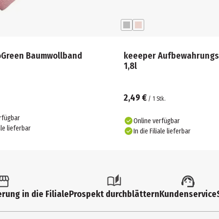
oGreen Baumwollband
keeeper Aufbewahrungs
1,8l
2,49 €
m
/
1
Stk.
rfügbar
Online verfügbar
ale lieferbar
In die Filiale lieferbar
rung in die Filiale
Prospekt durchblättern
Kundenservice