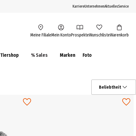
Karriere
Unternehmen
Aktuelles
Service
Meine Filiale
Mein Konto
Prospekte
Wunschliste
Warenkorb
Tiershop
% Sales
Marken
Foto
Beliebtheit