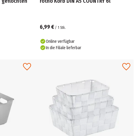
 geflochten
rotho Korb DIN A5 COUNTRY 6l
6,99 €
/
1
Stk.
Online verfügbar
In die Filiale lieferbar