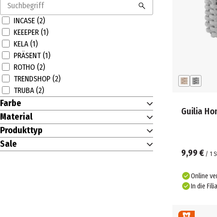
INCASE (2)
KEEEPER (1)
KELA (1)
PRÄSENT (1)
ROTHO (2)
TRENDSHOP (2)
TRUBA (2)
Farbe
Guilia H
Material
Produkttyp
Sale
9,99 €
/
1
S
Online ve
In die Fili