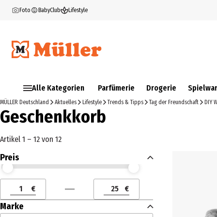
Foto
BabyClub
Lifestyle
Alle Kategorien
Parfümerie
Drogerie
Spielwa
MÜLLER Deutschland
Aktuelles
Lifestyle
Trends & Tipps
Tag der Freundschaft
DIY W
Geschenkkorb
Artikel 1 – 12 von 12
Preis
Preis (€) ab
Preis (€) bis
€
€
Preis (€) ab
Preis (€) bis
Marke