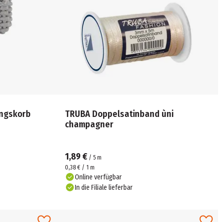
ngskorb
TRUBA Doppelsatinband ùni
champagner
1,89 €
/
5
m
0,38 € / 1 m
Online verfügbar
In die Filiale lieferbar