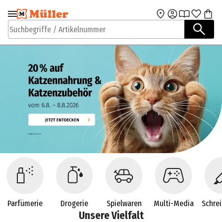
Zur Navigation
Zum Hauptinhalt
springen
springen
Suchbegriffe / Artikelnummer
Parfümerie
Drogerie
Spielwaren
Multi-Media
Schre
Unsere Vielfalt