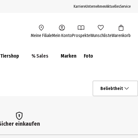
Karriere
Unternehmen
Aktuelles
Service
Meine Filiale
Mein Konto
Prospekte
Wunschliste
Warenkorb
Tiershop
% Sales
Marken
Foto
Beliebtheit
Sicher einkaufen