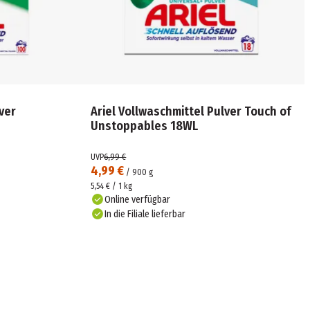
ver
Ariel Vollwaschmittel Pulver Touch of
Unstoppables 18WL
UVP
6,99 €
4,99 €
/
900
g
5,54 € / 1 kg
Online verfügbar
In die Filiale lieferbar