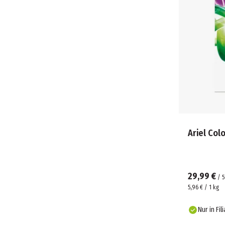
Ariel Col
29,99 €
/
5
5,96 € / 1 kg
Nur in Fil