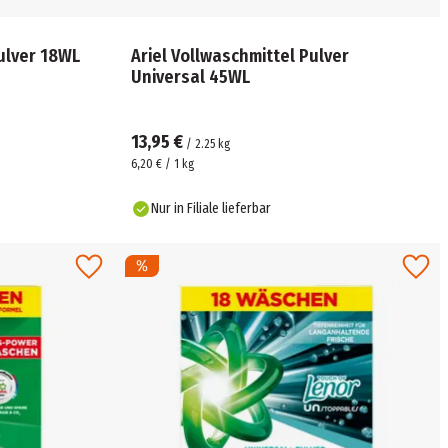
ulver 18WL
Ariel Vollwaschmittel Pulver
Universal 45WL
13,95 €
/
2.25
kg
6,20 € / 1 kg
Nur in Filiale lieferbar