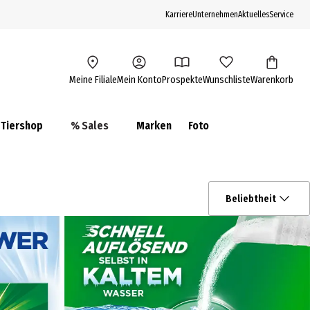
Karriere
Unternehmen
Aktuelles
Service
Meine Filiale
Mein Konto
Prospekte
Wunschliste
Warenkorb
Tiershop
% Sales
Marken
Foto
Beliebtheit