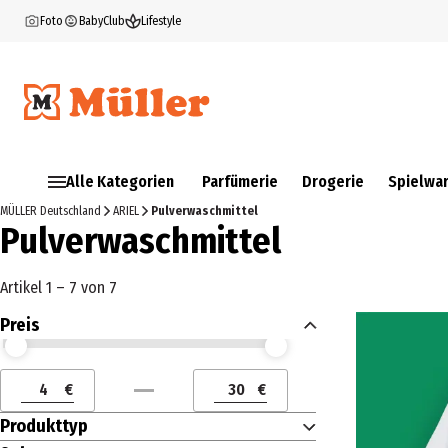
Foto
BabyClub
Lifestyle
Alle Kategorien
Parfümerie
Drogerie
Spielwa
MÜLLER Deutschland
ARIEL
Pulverwaschmittel
Pulverwaschmittel
Artikel 1 – 7 von 7
Preis
Preis (€) ab
Preis (€) bis
€
€
Preis (€) ab
Preis (€) bis
Produkttyp