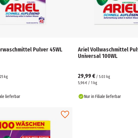
orwaschmittel Pulver 45WL
Ariel Vollwaschmittel Pul
Universal 100WL
29,99 €
25
kg
/
5.03
kg
5,96 € / 1 kg
iale lieferbar
Nur in Filiale lieferbar