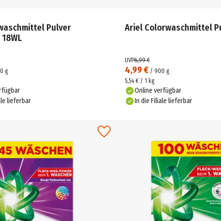
lwaschmittel Pulver
Ariel Colorwaschmittel P
l 18WL
UVP
6,99 €
4,99 €
0
g
/
900
g
5,54 € / 1 kg
rfügbar
Online verfügbar
ale lieferbar
In die Filiale lieferbar