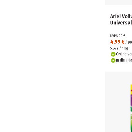
Ariel Vol
Universa
UVP
6,99 €
4,99 €
/
90
5,54 € / 1 kg
Online ve
In die Fili