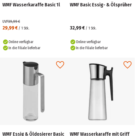
WMF Wasserkaraffe Basic 1l
WMF Basic Essig- & Ölsprüher
UVP
39,99 €
29,99 €
32,99 €
/
1
Stk.
/
1
Stk.
Online verfügbar
Online verfügbar
In die Filiale lieferbar
In die Filiale lieferbar
WMF Essig & Öldosierer Basic
WMF Wasserkaraffe mit Griff