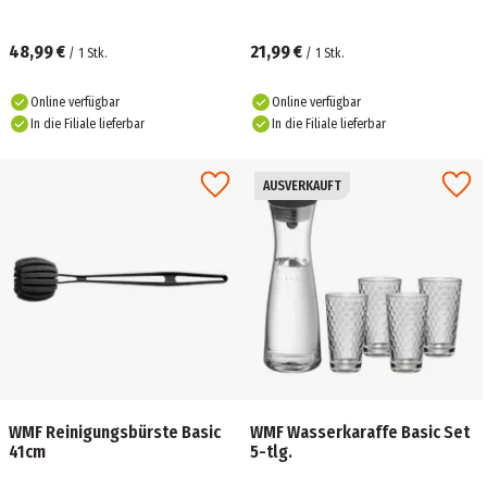
48,99 €
21,99 €
/
1
Stk.
/
1
Stk.
Online verfügbar
Online verfügbar
In die Filiale lieferbar
In die Filiale lieferbar
AUSVERKAUFT
WMF Reinigungsbürste Basic
WMF Wasserkaraffe Basic Set
41cm
5-tlg.