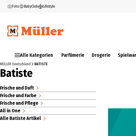
Foto
BabyClub
Lifestyle
Alle Kategorien
Parfümerie
Drogerie
Spielwa
MÜLLER Deutschland
BATISTE
Batiste
Frische und Duft
Frische und Farbe
Frische und Pflege
All in One
Alle Batiste Artikel