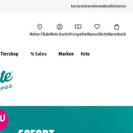
Karriere
Unternehmen
Aktuelles
Service
Meine Filiale
Mein Konto
Prospekte
Wunschliste
Warenkorb
Tiershop
% Sales
Marken
Foto