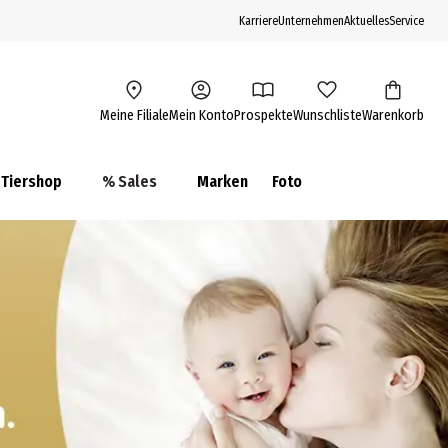
Karriere
Unternehmen
Aktuelles
Service
Meine Filiale
Mein Konto
Prospekte
Wunschliste
Warenkorb
Tiershop
% Sales
Marken
Foto