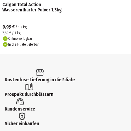
Calgon Total Action
Wasserenthärter Pulver 1,3kg
9,99 €
/
1.3
kg
7,69 € / 1 kg
Online verfügbar
In die Filiale lieferbar
Kostenlose Lieferung in die Filiale
Prospekt durchblättern
Kundenservice
Sicher einkaufen