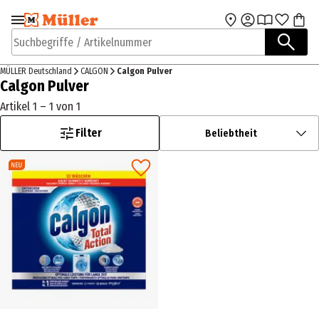
Zur Navigation
Zum Hauptinhalt
springen
springen
Suchbegriffe / Artikelnummer
MÜLLER Deutschland
CALGON
Calgon Pulver
Calgon Pulver
Artikel 1 – 1 von 1
Filter
Beliebtheit