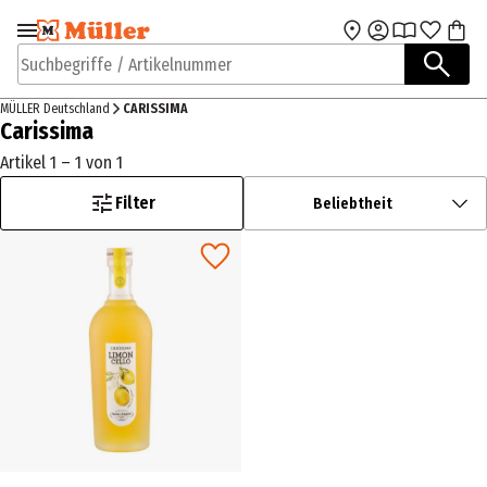
Zur Navigation
Zum Hauptinhalt
springen
springen
Suchbegriffe / Artikelnummer
MÜLLER Deutschland
CARISSIMA
Carissima
Artikel 1 – 1 von 1
Filter
Beliebtheit