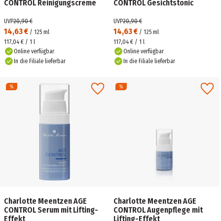
CONTROL Reinigungscreme
CONTROL Gesichtstonic
UVP
20,90 €
UVP
20,90 €
14,63 €
14,63 €
/
125
ml
/
125
ml
117,04 € / 1 l
117,04 € / 1 l
Online verfügbar
Online verfügbar
In die Filiale lieferbar
In die Filiale lieferbar
Charlotte Meentzen AGE
Charlotte Meentzen AGE
CONTROL Serum mit Lifting-
CONTROL Augenpflege mit
Effekt
Lifting-Effekt