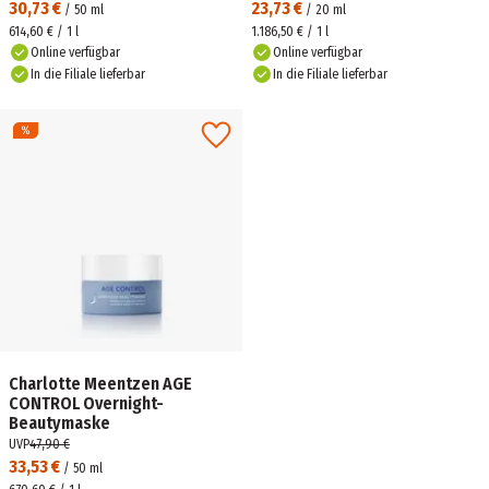
30,73 €
23,73 €
/
50
ml
/
20
ml
614,60 € / 1 l
1.186,50 € / 1 l
Online verfügbar
Online verfügbar
In die Filiale lieferbar
In die Filiale lieferbar
Charlotte Meentzen AGE
CONTROL Overnight-
Beautymaske
UVP
47,90 €
33,53 €
/
50
ml