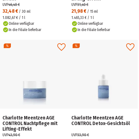
UVP
46,40 €
UVP
31,40 €
32,48 €
21,98 €
/
30
ml
/
15
ml
1.082,67 € / 1 l
1.465,33 € / 1 l
Online verfügbar
Online verfügbar
In die Filiale lieferbar
In die Filiale lieferbar
Charlotte Meentzen AGE
Charlotte Meentzen AGE
CONTROL Nachtpflege mit
CONTROL Detox-Gesichtsöl
Lifting-Effekt
UVP
43,90 €
UVP
33,90 €