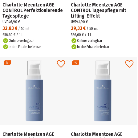
Charlotte Meentzen AGE
Charlotte Meentzen AGE
CONTROL Perfektionierende
CONTROL Tagespflege mit
Tagespflege
Lifting-Effekt
UVP
46,90 €
UVP
41,90 €
32,83 €
29,33 €
/
50
ml
/
50
ml
656,60 € / 1 l
586,60 € / 1 l
Online verfügbar
Online verfügbar
In die Filiale lieferbar
In die Filiale lieferbar
Charlotte Meentzen AGE
Charlotte Meentzen AGE