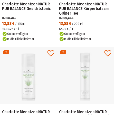
Charlotte Meentzen NATUR
Charlotte Meentzen NATUR
PUR BALANCE Gesichtstonic
PUR BALANCE Körperbalsam
Grüner Tee
UVP
18,40 €
UVP
19,40 €
12,88 €
13,58 €
/
125
ml
/
200
ml
103,04 € / 1 l
67,90 € / 1 l
Online verfügbar
Online verfügbar
In die Filiale lieferbar
In die Filiale lieferbar
Charlotte Meentzen NATUR
Charlotte Meentzen NATUR