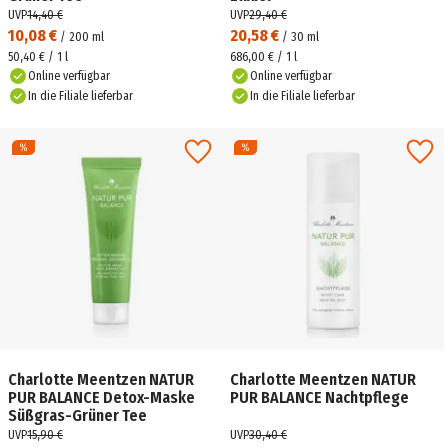
UVP
14,40 €
UVP
29,40 €
10,08 €
20,58 €
/
200
ml
/
30
ml
50,40 € / 1 l
686,00 € / 1 l
Online verfügbar
Online verfügbar
In die Filiale lieferbar
In die Filiale lieferbar
Charlotte Meentzen NATUR
Charlotte Meentzen NATUR
PUR BALANCE Detox-Maske
PUR BALANCE Nachtpflege
Süßgras-Grüner Tee
UVP
15,90 €
UVP
30,40 €