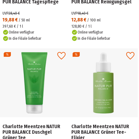
PUR BALANCE Tagespflege
PUR BALANCE Reinigungsgel
UVP
28,40 €
UVP
18,40 €
19,88 €
12,88 €
/
50
ml
/
100
ml
397,60 € / 1 l
128,80 € / 1 l
Online verfügbar
Online verfügbar
In die Filiale lieferbar
In die Filiale lieferbar
Charlotte Meentzen NATUR
Charlotte Meentzen NATUR
PUR BALANCE Duschgel
PUR BALANCE Grüner Tee-
Grüner Tee
Elixier