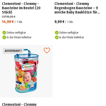
Clementoni - Clemmy -
Clementoni - Clemmy
Bausteine im Beutel (20
Regenbogen Bausteine – 9
Stück)
weiche Baby Bauklötze für
sensorisches Spielen
UVP
19,99 €
14,99 €
9,99 €
/
1
Stk.
/
1
Stk.
Online verfügbar
Online verfügbar
In die Filiale lieferbar
In die Filiale lieferbar
AUSVERKAUFT
Clementoni - Clemmy