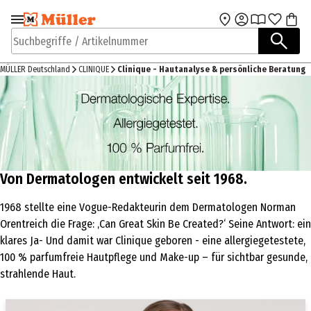
Zur Navigation
Zum Hauptinhalt
springen
springen
Suchbegriffe / Artikelnummer
MÜLLER Deutschland
CLINIQUE
Clinique - Hautanalyse & persönliche Beratung
Von Dermatologen entwickelt seit 1968.
1968 stellte eine Vogue-Redakteurin dem Dermatologen Norman
Orentreich
die Frage: ‚Can Great Skin Be
Created
?‘ Seine Antwort: ein
klares Ja- Und damit war Clinique geboren - eine allergiegetestete,
100 % parfumfreie Hautpflege und Make-up – für sichtbar gesunde,
strahlende Haut.