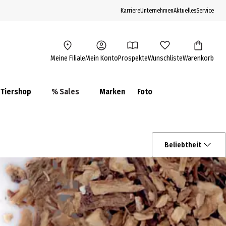
Karriere
Unternehmen
Aktuelles
Service
Meine Filiale
Mein Konto
Prospekte
Wunschliste
Warenkorb
Tiershop
% Sales
Marken
Foto
Beliebtheit