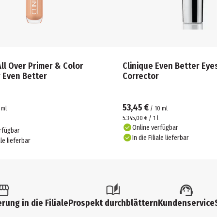
All Over Primer & Color
Clinique Even Better Eyes
 Even Better
Corrector
53,45 €
ml
/
10
ml
5.345,00 € / 1 l
Online verfügbar
rfügbar
In die Filiale lieferbar
ale lieferbar
rung in die Filiale
Prospekt durchblättern
Kundenservice