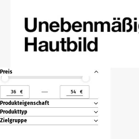
Preis
Preis (€) ab
Preis (€) bis
€
€
Preis (€) ab
Preis (€) bis
Produkteigenschaft
Produkttyp
Zielgruppe