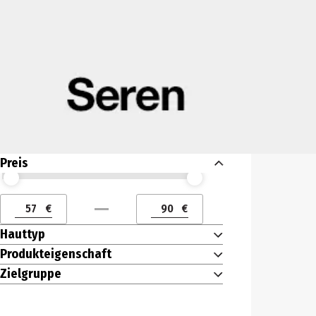
Preis
Preis (€) ab
Preis (€) bis
€
€
Preis (€) ab
Preis (€) bis
Hauttyp
Produkteigenschaft
Zielgruppe