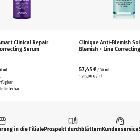
Smart Clinical Repair
Clinique Anti-Blemish So
Correcting Serum
Blemish + Line Correctin
57,45 €
30
ml
/
30
ml
l
1.915,00 € / 1 l
rfügbar
ale lieferbar
rung in die Filiale
Prospekt durchblättern
Kundenservice