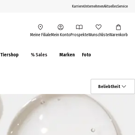
Karriere
Unternehmen
Aktuelles
Service
Meine Filiale
Mein Konto
Prospekte
Wunschliste
Warenkorb
Tiershop
% Sales
Marken
Foto
Beliebtheit