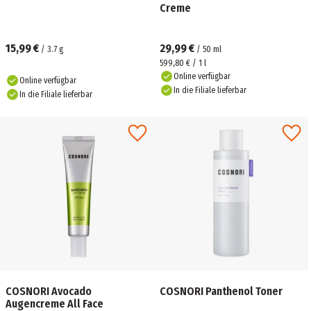
Creme
15,99 €
29,99 €
/
3.7
g
/
50
ml
599,80 € / 1 l
Online verfügbar
Online verfügbar
In die Filiale lieferbar
In die Filiale lieferbar
COSNORI Avocado
COSNORI Panthenol Toner
Augencreme All Face