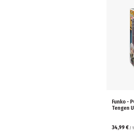
Funko - P
Tengen Uz
34,99 €
/
1