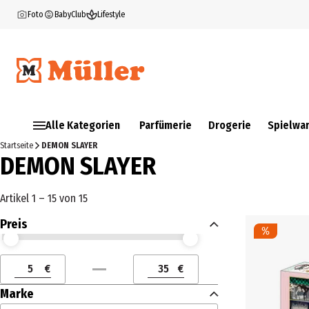
Foto
BabyClub
Lifestyle
Alle Kategorien
Parfümerie
Drogerie
Spielwa
Startseite
DEMON SLAYER
DEMON SLAYER
Artikel 1 – 15 von 15
Preis
Preis (€) ab
Preis (€) bis
€
€
Preis (€) ab
Preis (€) bis
Marke