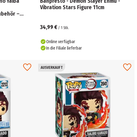
no Yaiba
Banpresto - Demon Slayer Enmu -
-
Vibration Stars Figure 11cm
ubehör –
34,99 €
/
1
Stk.
Online verfügbar
In die Filiale lieferbar
AUSVERKAUFT