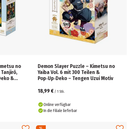
imetsu no
Demon Slayer Puzzle – Kimetsu no
 Tanjirō,
Yaiba Vol. 6 mit 300 Teilen &
 Deko &
Pop‑Up‑Deko – Tengen Uzui Motiv
18,99 €
/
1
Stk.
Online verfügbar
In die Filiale lieferbar