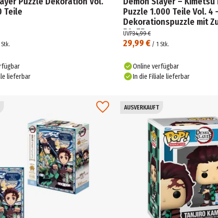
yer Puzzle Dekoration Vol.
Demon Slayer – Kimetsu 
0 Teile
Puzzle 1.000 Teile Vol. 4 
Dekorationspuzzle mit Z
50×75 cm
UVP
34,99 €
29,99 €
Stk.
/
1
Stk.
rfügbar
Online verfügbar
ale lieferbar
In die Filiale lieferbar
AUSVERKAUFT