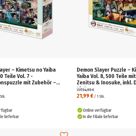
ayer – Kimetsu no Yaiba
Demon Slayer Puzzle – K
 Teile Vol. 7 -
Yaiba Vol. 8, 500 Teile mit
onspuzzle mit Zubehör –
Zenitsu & Inosuke, inkl.
Kleber
UVP
24,99 €
21,99 €
Stk.
/
1
Stk.
rfügbar
Online verfügbar
ale lieferbar
In die Filiale lieferbar