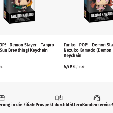
OP! - Demon Slayer - Tanjiro
Funko - POP! - Demon Sla
Sun Breathing) Keychain
Nezuko Kamado (Demon 
Keychain
5,99 €
tk.
/
1
Stk.
rung in die Filiale
Prospekt durchblättern
Kundenservice