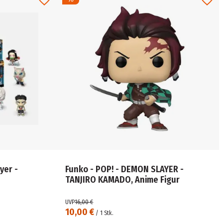
yer -
Funko - POP! - DEMON SLAYER -
TANJIRO KAMADO, Anime Figur
UVP
16,00 €
10,00 €
/
1
Stk.