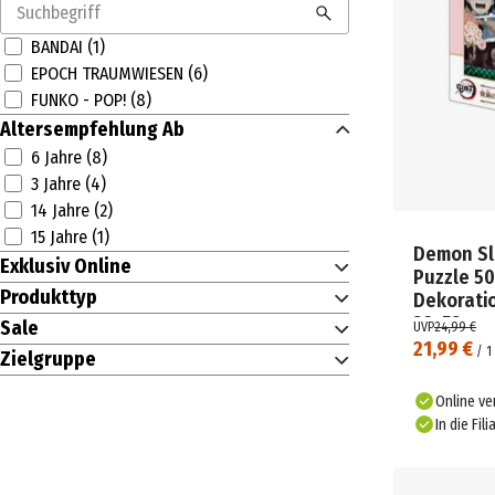
BANDAI (1)
EPOCH TRAUMWIESEN (6)
FUNKO - POP! (8)
Altersempfehlung Ab
6 Jahre (8)
3 Jahre (4)
14 Jahre (2)
15 Jahre (1)
Demon Sl
Exklusiv Online
Puzzle 500
Produkttyp
Dekorati
38×53 cm
Sale
UVP
24,99 €
21,99 €
/
1
Zielgruppe
Online ve
In die Fili