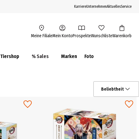
Karriere
Unternehmen
Aktuelles
Service
Meine Filiale
Mein Konto
Prospekte
Wunschliste
Warenkorb
Tiershop
% Sales
Marken
Foto
Beliebtheit