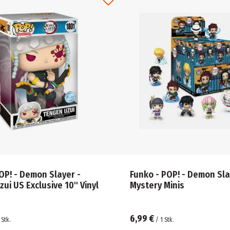
OP! - Demon Slayer -
Funko - POP! - Demon Sla
ui US Exclusive 10" Vinyl
Mystery Minis
6,99 €
Stk.
/
1
Stk.