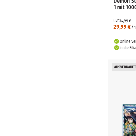
Demon Sla
1 mit 100
UVP
34,99 €
29,99 €
/
1
Online ve
In die Fili
AUSVERKAUFT