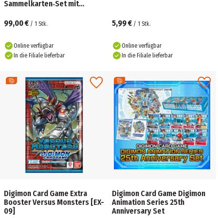
Sammelkarten‑Set mit
Sleeves & Box
99,00 €
5,99 €
/
1
Stk.
/
1
Stk.
Online verfügbar
Online verfügbar
In die Filiale lieferbar
In die Filiale lieferbar
Digimon Card Game Extra
Digimon Card Game Digimon
Booster Versus Monsters [EX-
Animation Series 25th
09]
Anniversary Set