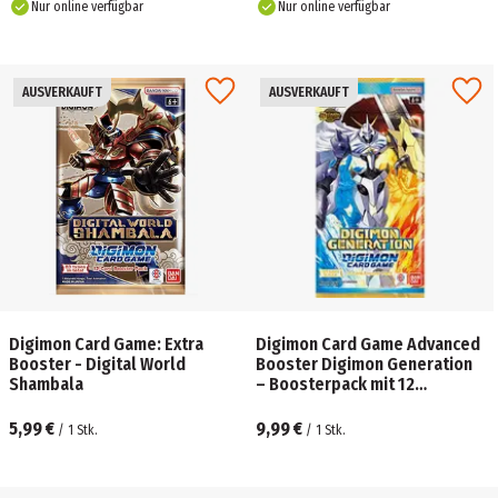
Nur online verfügbar
Nur online verfügbar
AUSVERKAUFT
AUSVERKAUFT
Digimon Card Game: Extra
Digimon Card Game Advanced
Booster - Digital World
Booster Digimon Generation
Shambala
– Boosterpack mit 12
Sammelkarten
5,99 €
9,99 €
/
1
Stk.
/
1
Stk.