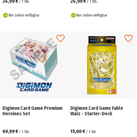
24,99 €
24,99 €
/
1
Stk.
/
1
Stk.
Nur online verfügbar
Nur online verfügbar
Digimon Card Game Premium
Digimon Card Game Fable
Heroines Set
Walz - Starter-Deck
69,99 €
15,00 €
/
1
Stk.
/
1
Stk.