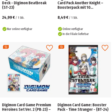
Deck - Digimon Beatbreak
Card Pack Another Knight –
(ST-23)
Boosterpack mit 10
Sammelkarten
24,99 €
8,49 €
/
1
Stk.
/
1
Stk.
Nur online verfügbar
Online verfügbar
In die Filiale lieferbar
Digimon Card Game Premium
Digimon Card Game: Booster
Heroines Set Ver. 2 (PB‑23) –
Pack - Time Stranger - (BT-24)