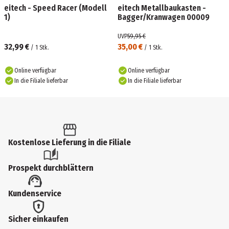
eitech - Speed Racer (Modell
eitech Metallbaukasten -
1)
Bagger/Kranwagen 00009
UVP
59,95 €
32,99 €
35,00 €
/
1
Stk.
/
1
Stk.
Online verfügbar
Online verfügbar
In die Filiale lieferbar
In die Filiale lieferbar
Kostenlose Lieferung in die Filiale
Prospekt durchblättern
Kundenservice
Sicher einkaufen