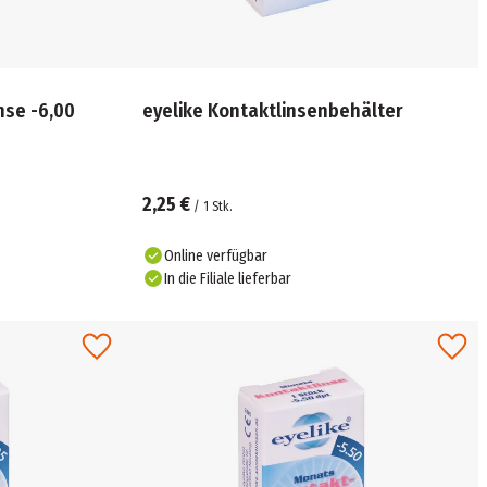
nse -6,00
eyelike Kontaktlinsenbehälter
2,25 €
/
1
Stk.
Online verfügbar
In die Filiale lieferbar