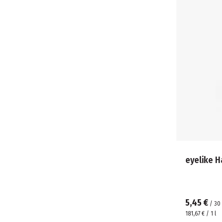
eyelike H
5,45 €
/
30
181,67 € / 1 l