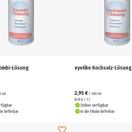
Kombi-Lösung
eyelike Kochsalz-Lösung
2,95 €
0
ml
/
360
ml
8,19 € / 1 l
rfügbar
Online verfügbar
ale lieferbar
In die Filiale lieferbar