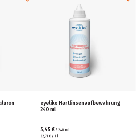
aluron
eyelike Hartlinsenaufbewahrung
240 ml
5,45 €
/
240
ml
22,71 € / 1 l