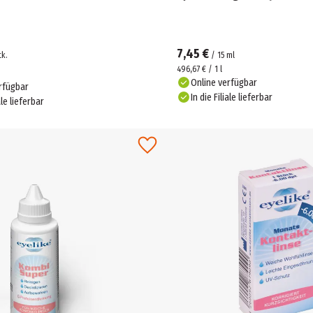
7,45 €
tk.
/
15
ml
496,67 € / 1 l
Online verfügbar
rfügbar
In die Filiale lieferbar
ale lieferbar