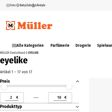
Foto
BabyClub
Lifestyle
Alle Kategorien
Parfümerie
Drogerie
Spielwa
MÜLLER Deutschland
EYELIKE
eyelike
Artikel 1 – 17 von 17
Preis
Preis (€) ab
Preis (€) bis
€
€
Preis (€) ab
Preis (€) bis
Produkttyp