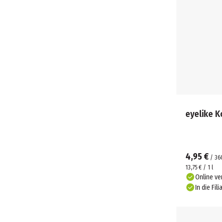
eyelike 
4,95 €
/
36
13,75 € / 1 l
Online ve
In die Fili