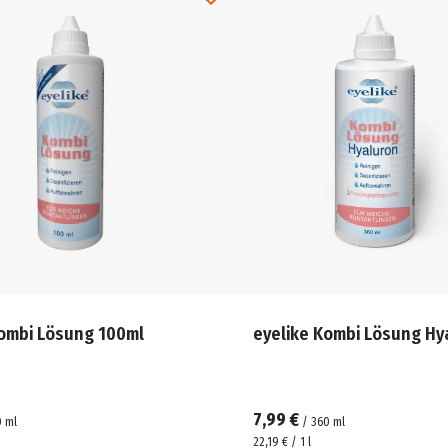
Kombi Lösung 100ml
eyelike Kombi Lösung Hy
7,99 €
0
ml
/
360
ml
22,19 € / 1 l