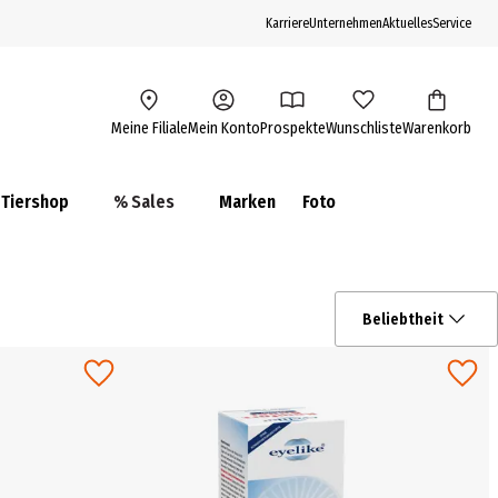
Karriere
Unternehmen
Aktuelles
Service
Meine Filiale
Mein Konto
Prospekte
Wunschliste
Warenkorb
Tiershop
% Sales
Marken
Foto
Beliebtheit