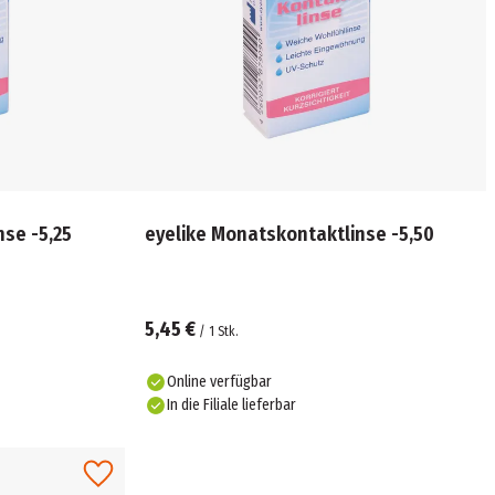
se -5,25
eyelike Monatskontaktlinse -5,50
5,45 €
/
1
Stk.
Online verfügbar
In die Filiale lieferbar