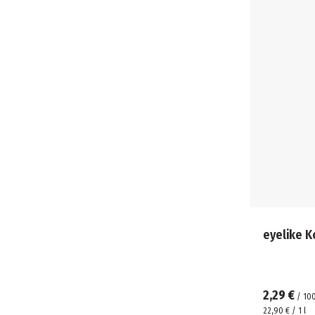
eyelike 
2,29 €
/
10
22,90 € / 1 l