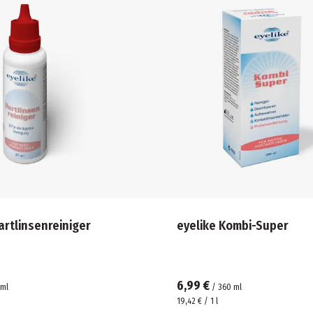
artlinsenreiniger
eyelike Kombi-Super
6,99 €
ml
/
360
ml
19,42 € / 1 l