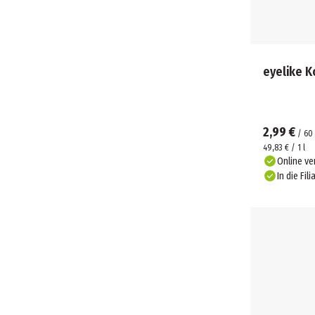
eyelike K
2,99 €
/
60
49,83 € / 1 l
Online ve
In die Fili