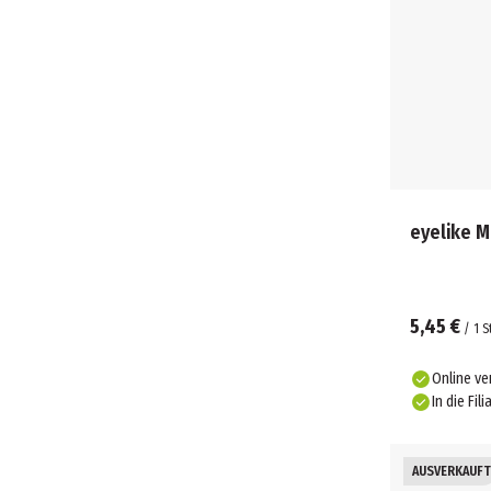
eyelike M
5,45 €
/
1
S
Online ve
In die Fili
AUSVERKAUFT