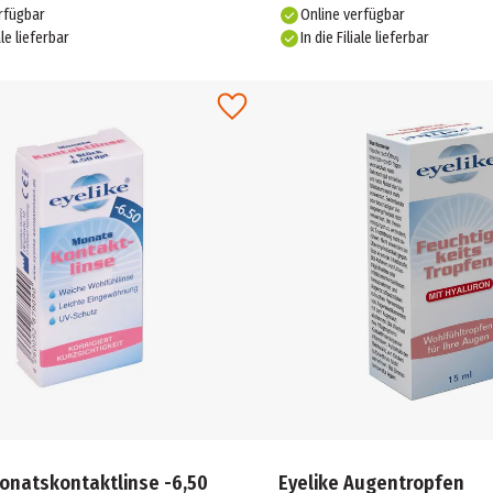
rfügbar
Online verfügbar
ale lieferbar
In die Filiale lieferbar
onatskontaktlinse -6,50
Eyelike Augentropfen