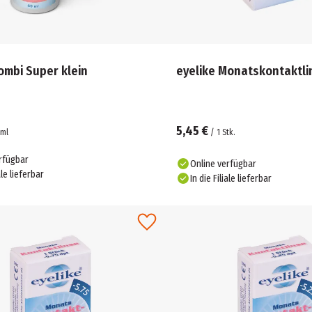
ombi Super klein
eyelike Monatskontaktli
5,45 €
ml
/
1
Stk.
rfügbar
Online verfügbar
ale lieferbar
In die Filiale lieferbar