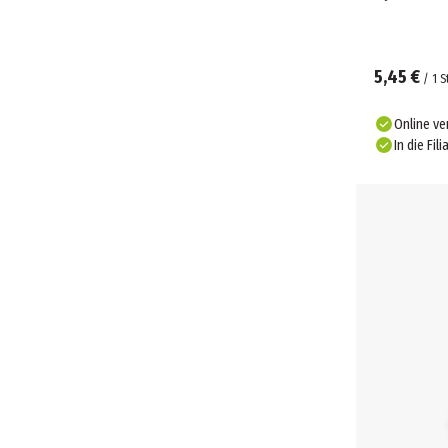
5,45 €
/
1
S
Online ve
In die Fili