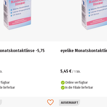
onatskontaktlinse -5,75
eyelike Monatskontaktlin
5,45 €
tk.
/
1
Stk.
rfügbar
Online verfügbar
ale lieferbar
In die Filiale lieferbar
AUSVERKAUFT