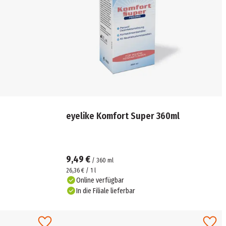
eyelike Komfort Super 360ml
9,49 €
/
360
ml
26,36 € / 1 l
Online verfügbar
In die Filiale lieferbar