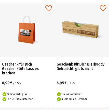
Geschenk für Dich
Geschenk für Dich Bierbuddy
Geschenktüte Lass es
Geht nicht, gibts nicht
krachen
0,99 €
6,95 €
/
1
Stk.
/
1
Stk.
Online verfügbar
Online verfügbar
In die Filiale lieferbar
In die Filiale lieferbar