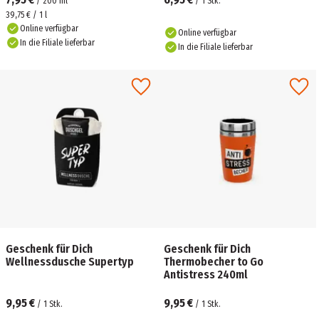
/
200
ml
/
1
Stk.
39,75 € / 1 l
Online verfügbar
Online verfügbar
In die Filiale lieferbar
In die Filiale lieferbar
Geschenk für Dich
Geschenk für Dich
Wellnessdusche Supertyp
Thermobecher to Go
Antistress 240ml
9,95 €
9,95 €
/
1
Stk.
/
1
Stk.