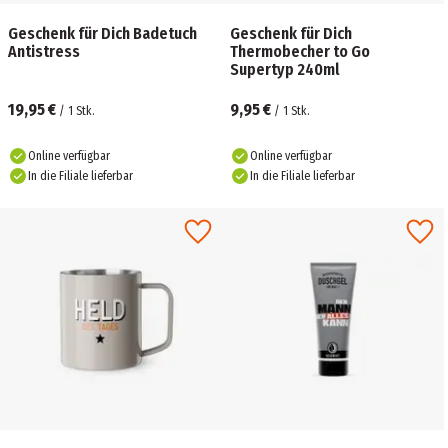
Geschenk für Dich Badetuch
Geschenk für Dich
Antistress
Thermobecher to Go
Supertyp 240ml
19,95 €
9,95 €
/
1
Stk.
/
1
Stk.
Online verfügbar
Online verfügbar
In die Filiale lieferbar
In die Filiale lieferbar