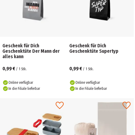
Geschenk für Dich
Geschenk für Dich
Geschenktüte Der Mann der
Geschenktüte Supertyp
alles kann
0,99 €
0,99 €
/
1
Stk.
/
1
Stk.
Online verfügbar
Online verfügbar
In die Filiale lieferbar
In die Filiale lieferbar