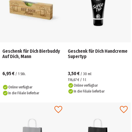
Geschenk für Dich Bierbuddy
Geschenk für Dich Handcreme
Auf Dich, Mann
Supertyp
6,95 €
3,50 €
/
1
Stk.
/
30
ml
116,67 € / 1 l
Online verfügbar
Online verfügbar
In die Filiale lieferbar
In die Filiale lieferbar