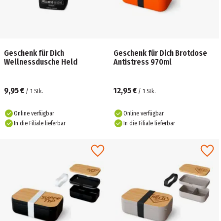
Geschenk für Dich
Geschenk für Dich Brotdose
Wellnessdusche Held
Antistress 970ml
9,95 €
12,95 €
/
1
Stk.
/
1
Stk.
Online verfügbar
Online verfügbar
In die Filiale lieferbar
In die Filiale lieferbar