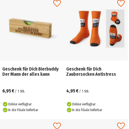
Geschenk für Dich Bierbuddy
Geschenk für Dich
Der Mann der alles kann
Zaubersocken Antistress
6,95 €
4,95 €
/
1
Stk.
/
1
Stk.
Online verfügbar
Online verfügbar
In die Filiale lieferbar
In die Filiale lieferbar