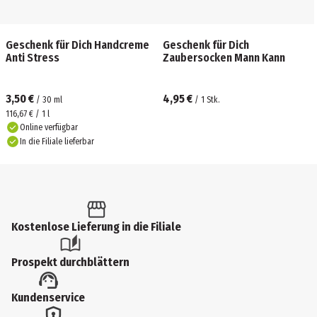
Geschenk für Dich Handcreme
Geschenk für Dich
Anti Stress
Zaubersocken Mann Kann
3,50 €
4,95 €
/
30
ml
/
1
Stk.
116,67 € / 1 l
Online verfügbar
In die Filiale lieferbar
Kostenlose Lieferung in die Filiale
Prospekt durchblättern
Kundenservice