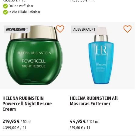
7.663,33 € / 1 l
17.330,00 € / 1 l
Online verfügbar
In die Filiale lieferbar
AUSVERKAUFT
AUSVERKAUFT
HELENA RUBINSTEIN
HELENA RUBINSTEIN All
Powercell Night Rescue
Mascaras Entferner
Cream
219,95 €
44,95 €
/
50
ml
/
125
ml
4.399,00 € / 1 l
359,60 € / 1 l