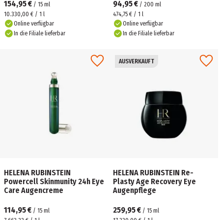
154,95 €
94,95 €
/
15
ml
/
200
ml
10.330,00 € / 1 l
474,75 € / 1 l
Online verfügbar
Online verfügbar
In die Filiale lieferbar
In die Filiale lieferbar
AUSVERKAUFT
HELENA RUBINSTEIN
HELENA RUBINSTEIN Re-
Powercell Skinmunity 24h Eye
Plasty Age Recovery Eye
Care Augencreme
Augenpflege
114,95 €
259,95 €
/
15
ml
/
15
ml