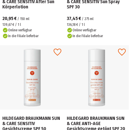
& CARE SENSITIV After Sun
& CARE SENSITIV Sun Spray
Körperlotion
SPF 30
20,95 €
37,45 €
/
150
ml
/
275
ml
139,67 € / 1 l
136,18 € / 1 l
Online verfügbar
Online verfügbar
In die Filiale lieferbar
In die Filiale lieferbar
HILDEGARD BRAUKMANN SUN
HILDEGARD BRAUKMANN SUN
& CARE SENSITIV
& CARE ANTI-AGE
Gesichtscreme SPF 50
Gesichtscreme getönt SPF 20