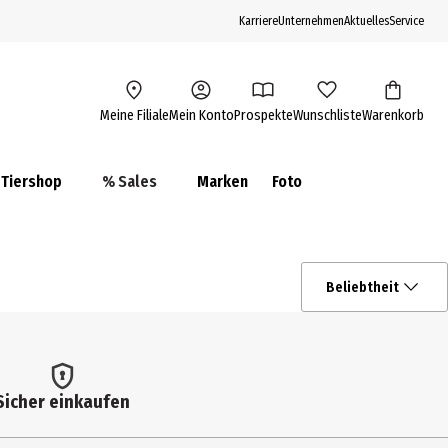
Karriere
Unternehmen
Aktuelles
Service
Meine Filiale
Mein Konto
Prospekte
Wunschliste
Warenkorb
Tiershop
% Sales
Marken
Foto
Beliebtheit
Sicher einkaufen