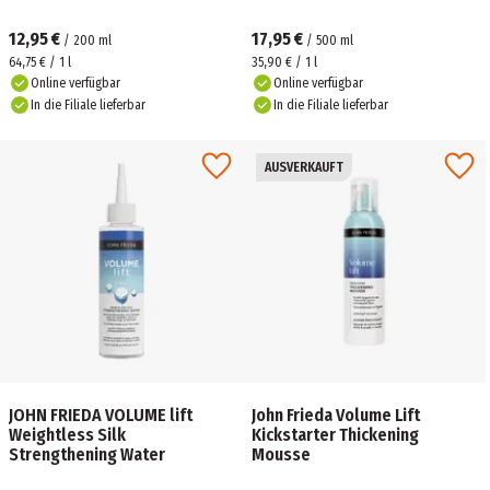
12,95 €
17,95 €
/
200
ml
/
500
ml
64,75 € / 1 l
35,90 € / 1 l
Online verfügbar
Online verfügbar
In die Filiale lieferbar
In die Filiale lieferbar
AUSVERKAUFT
JOHN FRIEDA VOLUME lift
John Frieda Volume Lift
Weightless Silk
Kickstarter Thickening
Strengthening Water
Mousse