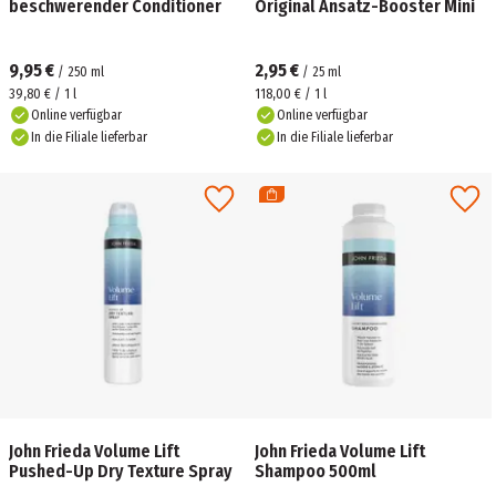
beschwerender Conditioner
Original Ansatz-Booster Mini
9,95 €
2,95 €
/
250
ml
/
25
ml
39,80 € / 1 l
118,00 € / 1 l
Online verfügbar
Online verfügbar
In die Filiale lieferbar
In die Filiale lieferbar
John Frieda Volume Lift
John Frieda Volume Lift
Pushed-Up Dry Texture Spray
Shampoo 500ml