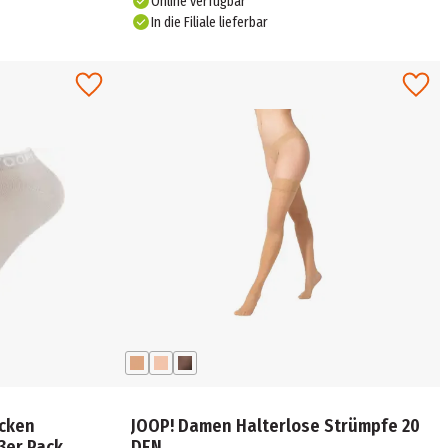
Online verfügbar
In die Filiale lieferbar
ocken
JOOP! Damen Halterlose Strümpfe 20
3er Pack
DEN