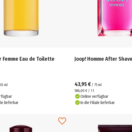
r Femme Eau de Toilette
Joop! Homme After Shav
43,95 €
00
ml
/
75
ml
586,00 € / 1 l
rfügbar
Online verfügbar
ale lieferbar
In die Filiale lieferbar