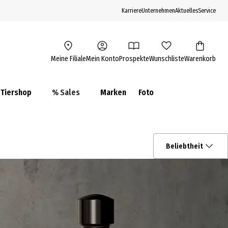
Karriere
Unternehmen
Aktuelles
Service
Meine Filiale
Mein Konto
Prospekte
Wunschliste
Warenkorb
Tiershop
% Sales
Marken
Foto
Beliebtheit