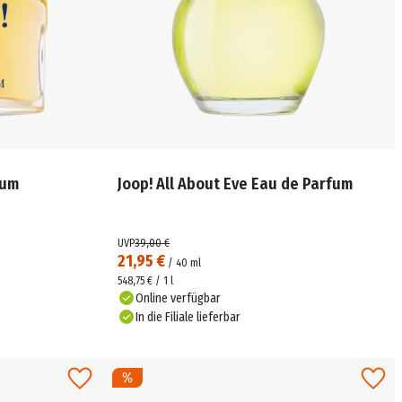
fum
Joop! All About Eve Eau de Parfum
UVP
39,00 €
21,95 €
/
40
ml
548,75 € / 1 l
Online verfügbar
In die Filiale lieferbar