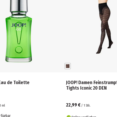
Eau de Toilette
JOOP! Damen Feinstrump
Tights Iconic 20 DEN
22,99 €
0
ml
/
1
Stk.
rfügbar