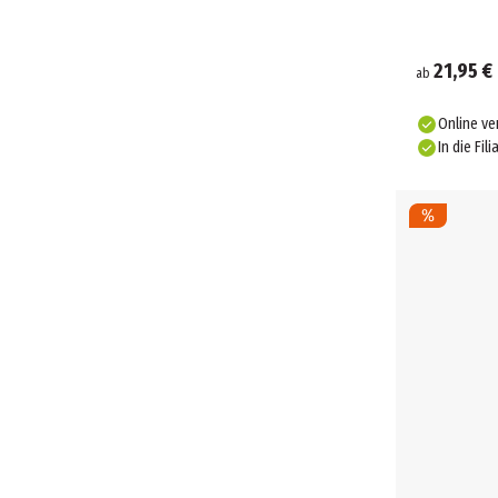
21,95 €
ab
Online ve
In die Fili