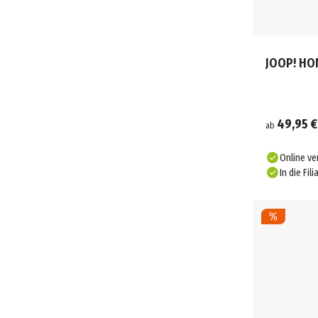
JOOP! HO
49,95 €
ab
Online ve
In die Fili