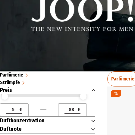
Parfümerie
Parfümerie
Strümpfe
Preis
Preis (€) ab
Preis (€) bis
€
€
Preis (€) ab
Preis (€) bis
Duftkonzentration
Duftnote