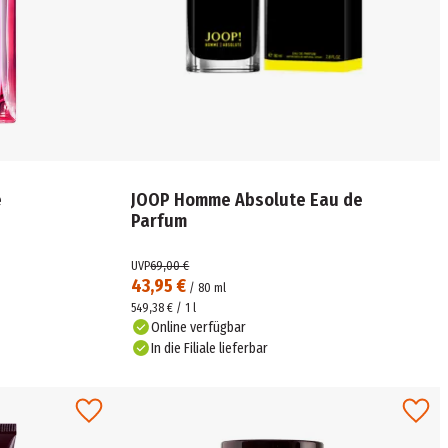
e
JOOP Homme Absolute Eau de
Parfum
UVP
69,00 €
43,95 €
/
80
ml
549,38 € / 1 l
Online verfügbar
In die Filiale lieferbar