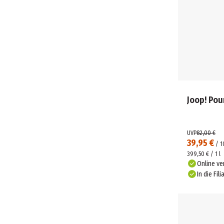
Joop! Pou
UVP
82,00 €
39,95 €
/
1
399,50 € / 1 l
Online ve
In die Fili