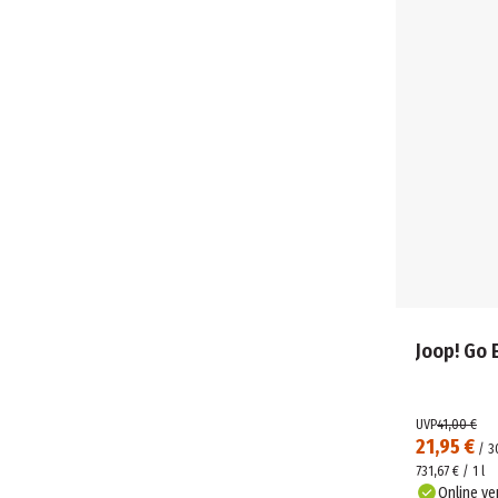
Joop! Go 
UVP
41,00 €
21,95 €
/
3
731,67 € / 1 l
Online ve