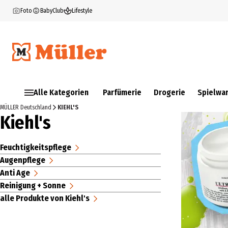
Foto
BabyClub
Lifestyle
Alle Kategorien
Parfümerie
Drogerie
Spielwa
MÜLLER Deutschland
KIEHL'S
Kiehl's
Feuchtigkeitspflege
Augenpflege
Anti Age
Reinigung + Sonne
alle Produkte von Kiehl's