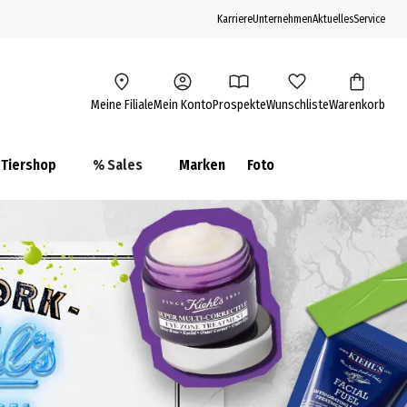
Karriere
Unternehmen
Aktuelles
Service
Meine Filiale
Mein Konto
Prospekte
Wunschliste
Warenkorb
Tiershop
% Sales
Marken
Foto