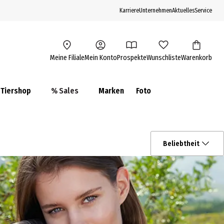
Karriere
Unternehmen
Aktuelles
Service
Meine Filiale
Mein Konto
Prospekte
Wunschliste
Warenkorb
Tiershop
% Sales
Marken
Foto
Beliebtheit