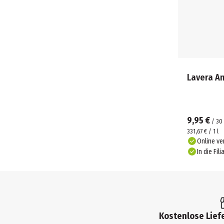
Lavera An
9,95 €
/
30
331,67 € / 1 l
Online ve
In die Fili
Kostenlose Liefe