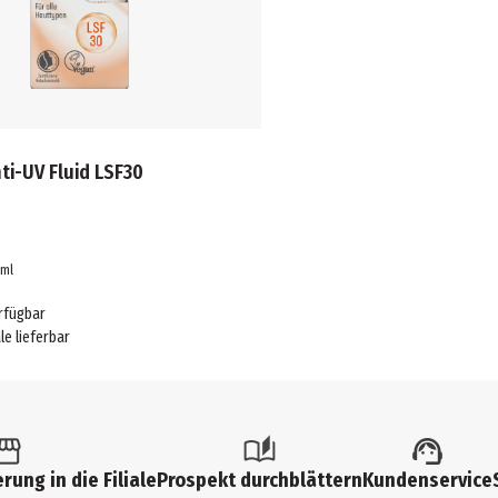
ti-UV Fluid LSF30
ml
rfügbar
ale lieferbar
rung in die Filiale
Prospekt durchblättern
Kundenservice