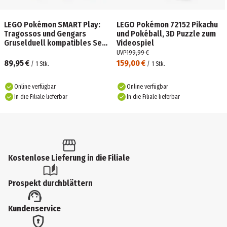
LEGO Pokémon SMART Play:
LEGO Pokémon 72152 Pikachu
Tragossos und Gengars
und Pokéball, 3D Puzzle zum
Gruselduell kompatibles Set
Videospiel
72166
UVP
199,99 €
89,95 €
159,00 €
/
1
Stk.
/
1
Stk.
Online verfügbar
Online verfügbar
In die Filiale lieferbar
In die Filiale lieferbar
Kostenlose Lieferung in die Filiale
Prospekt durchblättern
Kundenservice