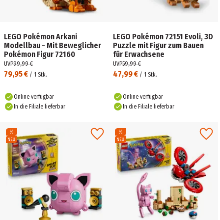
LEGO Pokémon Arkani
LEGO Pokémon 72151 Evoli, 3D
Modellbau - Mit Beweglicher
Puzzle mit Figur zum Bauen
Pokémon Figur 72160
für Erwachsene
UVP
99,99 €
UVP
59,99 €
79,95 €
47,99 €
/
1
Stk.
/
1
Stk.
Online verfügbar
Online verfügbar
In die Filiale lieferbar
In die Filiale lieferbar