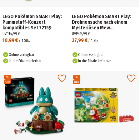
LEGO Pokémon SMART Play:
LEGO Pokémon SMART Play:
Pummeluff-Konzert
Drohnensuche nach einem
kompatibles Set 72159
Mysteriösen Mew
kompatibles Set 72161
UVP
14,99 €
UVP
49,99 €
10,99 €
37,99 €
/
1
Stk.
/
1
Stk.
Online verfügbar
Online verfügbar
In die Filiale lieferbar
In die Filiale lieferbar