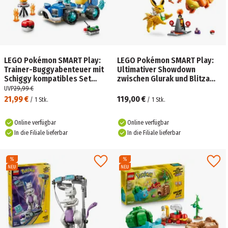
LEGO Pokémon SMART Play:
LEGO Pokémon SMART Play:
Trainer-Buggyabenteuer mit
Ultimativer Showdown
Schiggy kompatibles Set
zwischen Glurak und Blitza
72156
All-in-1 Set 72167
UVP
29,99 €
21,99 €
119,00 €
/
1
Stk.
/
1
Stk.
Online verfügbar
Online verfügbar
In die Filiale lieferbar
In die Filiale lieferbar