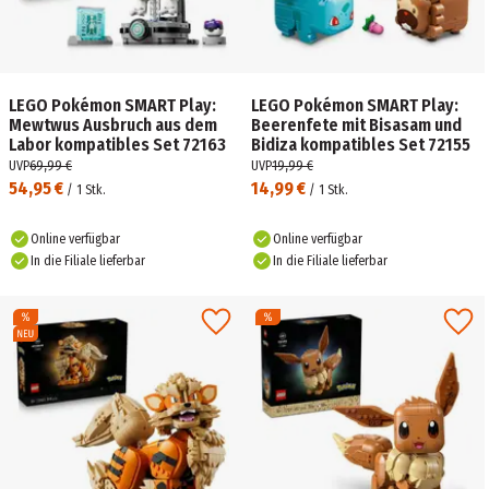
LEGO Pokémon SMART Play:
LEGO Pokémon SMART Play:
Mewtwus Ausbruch aus dem
Beerenfete mit Bisasam und
Labor kompatibles Set 72163
Bidiza kompatibles Set 72155
UVP
69,99 €
UVP
19,99 €
54,95 €
14,99 €
/
1
Stk.
/
1
Stk.
Online verfügbar
Online verfügbar
In die Filiale lieferbar
In die Filiale lieferbar