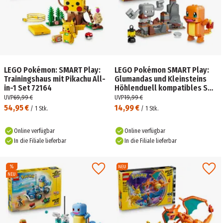
LEGO Pokémon: SMART Play:
LEGO Pokémon SMART Play:
Trainingshaus mit Pikachu All-
Glumandas und Kleinsteins
in-1 Set 72164
Höhlenduell kompatibles Set
72157
UVP
69,99 €
UVP
19,99 €
54,95 €
14,99 €
/
1
Stk.
/
1
Stk.
Online verfügbar
Online verfügbar
In die Filiale lieferbar
In die Filiale lieferbar