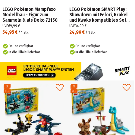
LEGO Pokémon Mampfaxo
LEGO Pokémon SMART Play:
Modellbau - Figur zum
Showdown mit Felori, Krokel
Sammeln & als Deko 72150
und Kwaks kompatibles Set
72158
UVP
69,99 €
UVP
34,99 €
54,95 €
24,99 €
/
1
Stk.
/
1
Stk.
Online verfügbar
Online verfügbar
In die Filiale lieferbar
In die Filiale lieferbar