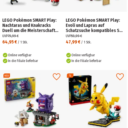
LEGO Pokémon SMART Play:
LEGO Pokémon SMART Play:
Nachtaras und Knakracks
Evoli und Lapras auf
Duell um die Meisterschaft
Schatzsuche kompatibles Set
kompatibles Set 72165
72162
UVP
79,99 €
UVP
59,99 €
64,95 €
47,99 €
/
1
Stk.
/
1
Stk.
Online verfügbar
Online verfügbar
In die Filiale lieferbar
In die Filiale lieferbar