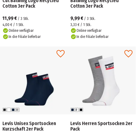
Cut Batwing Logo Recycled
Batwing Logo Recycled
Cotton 3er Pack
Cotton 3er Pack
11,99 €
9,99 €
/
3
Stk.
/
3
Stk.
4,00 € / 1 Stk.
3,33 € / 1 Stk.
Online verfügbar
Online verfügbar
In die Filiale lieferbar
In die Filiale lieferbar
Levis Unisex Sportsocken
Levis Herren Sportsocken 2er
Kurzschaft 2er Pack
Pack