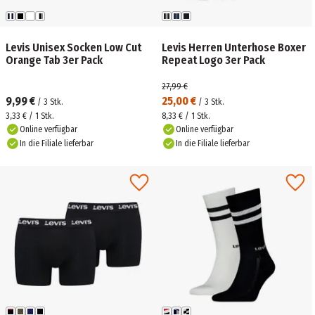
Levis Unisex Socken Low Cut
Levis Herren Unterhose Boxer
Orange Tab 3er Pack
Repeat Logo 3er Pack
27,99 €
9,99 €
25,00 €
/
3
Stk.
/
3
Stk.
3,33 € / 1 Stk.
8,33 € / 1 Stk.
Online verfügbar
Online verfügbar
In die Filiale lieferbar
In die Filiale lieferbar