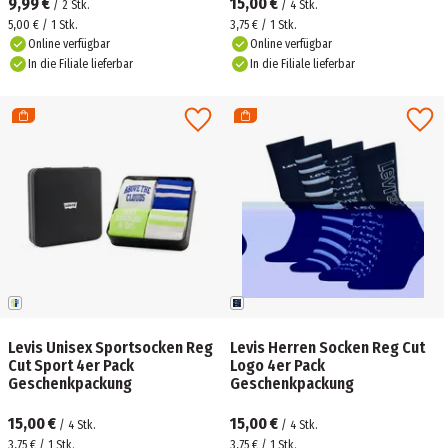
9,99 €
15,00 €
/
2
Stk.
/
4
Stk.
5,00 € / 1 Stk.
3,75 € / 1 Stk.
Online verfügbar
Online verfügbar
In die Filiale lieferbar
In die Filiale lieferbar
Levis Unisex Sportsocken Reg
Levis Herren Socken Reg Cut
Cut Sport 4er Pack
Logo 4er Pack
Geschenkpackung
Geschenkpackung
15,00 €
15,00 €
/
4
Stk.
/
4
Stk.
3,75 € / 1 Stk.
3,75 € / 1 Stk.