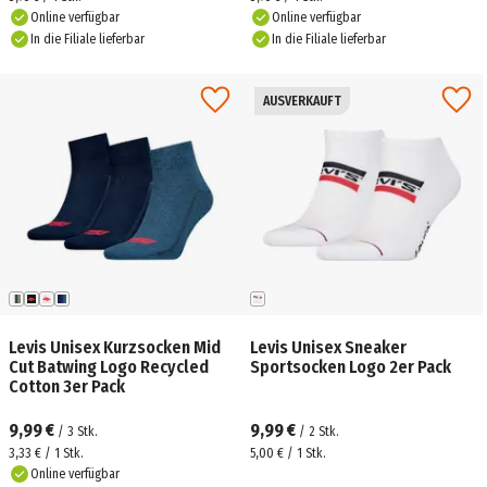
Online verfügbar
Online verfügbar
In die Filiale lieferbar
In die Filiale lieferbar
AUSVERKAUFT
Levis Unisex Kurzsocken Mid
Levis Unisex Sneaker
Cut Batwing Logo Recycled
Sportsocken Logo 2er Pack
Cotton 3er Pack
9,99 €
9,99 €
/
3
Stk.
/
2
Stk.
3,33 € / 1 Stk.
5,00 € / 1 Stk.
Online verfügbar