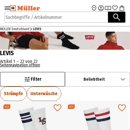
Zur Navigation
Zum Hauptinhalt
springen
springen
Suchbegriffe / Artikelnummer
MÜLLER Deutschland
LEVIS
LEVIS
Artikel 1 – 22 von 22
Seitennavigation öffnen
Filter
Beliebtheit
Strümpfe
Unterwäsche