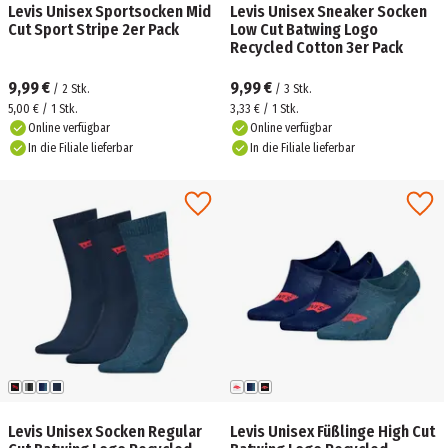
Levis Unisex Sportsocken Mid
Levis Unisex Sneaker Socken
Cut Sport Stripe 2er Pack
Low Cut Batwing Logo
Recycled Cotton 3er Pack
9,99 €
9,99 €
/
2
Stk.
/
3
Stk.
5,00 € / 1 Stk.
3,33 € / 1 Stk.
Online verfügbar
Online verfügbar
In die Filiale lieferbar
In die Filiale lieferbar
Levis Unisex Socken Regular
Levis Unisex Füßlinge High Cut