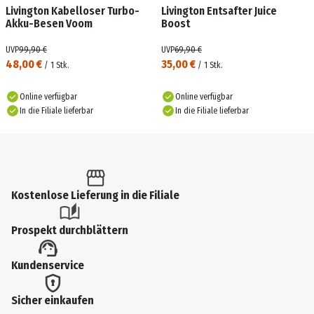
Livington Kabelloser Turbo-
Livington Entsafter Juice
Akku-Besen Voom
Boost
UVP
99,90 €
UVP
69,90 €
48,00 €
35,00 €
/
1
Stk.
/
1
Stk.
Online verfügbar
Online verfügbar
In die Filiale lieferbar
In die Filiale lieferbar
Kostenlose Lieferung in die Filiale
Prospekt durchblättern
Kundenservice
Sicher einkaufen