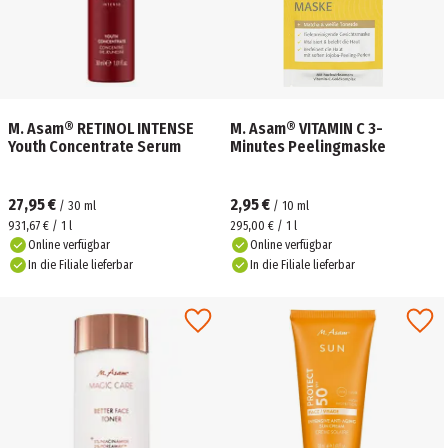
M. Asam® RETINOL INTENSE
M. Asam® VITAMIN C 3-
Youth Concentrate Serum
Minutes Peelingmaske
27,95 €
2,95 €
/
30
ml
/
10
ml
931,67 € / 1 l
295,00 € / 1 l
Online verfügbar
Online verfügbar
In die Filiale lieferbar
In die Filiale lieferbar