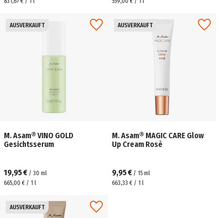
831,67 € / 1 l
559,00 € / 1 l
AUSVERKAUFT
AUSVERKAUFT
M. Asam® VINO GOLD
M. Asam® MAGIC CARE Glow
Gesichtsserum
Up Cream Rosè
19,95 €
9,95 €
/
30
ml
/
15
ml
665,00 € / 1 l
663,33 € / 1 l
AUSVERKAUFT