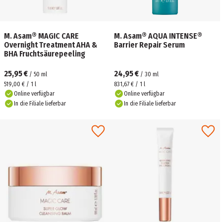
M. Asam® MAGIC CARE
M. Asam® AQUA INTENSE®
Overnight Treatment AHA &
Barrier Repair Serum
BHA Fruchtsäurepeeling
25,95 €
24,95 €
/
50
ml
/
30
ml
519,00 € / 1 l
831,67 € / 1 l
Online verfügbar
Online verfügbar
In die Filiale lieferbar
In die Filiale lieferbar