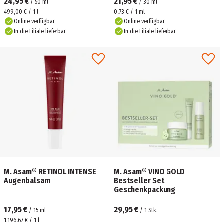
24,95 €
21,95 €
/
50
ml
/
30
ml
499,00 € / 1 l
0,73 € / 1 ml
Online verfügbar
Online verfügbar
In die Filiale lieferbar
In die Filiale lieferbar
M. Asam® RETINOL INTENSE
M. Asam® VINO GOLD
Augenbalsam
Bestseller Set
Geschenkpackung
17,95 €
29,95 €
/
15
ml
/
1
Stk.
1.196,67 € / 1 l