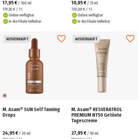
17,95 €
10,95 €
/
100
ml
/
15
ml
179,50 € / 1 l
730,00 € / 1 l
Online verfügbar
Online verfügbar
In die Filiale lieferbar
In die Filiale lieferbar
AUSVERKAUFT
AUSVERKAUFT
M. Asam® SUN Self Tanning
M. Asam® RESVERATROL
Drops
PREMIUM NT50 Getönte
Tagescreme
24,95 €
27,95 €
/
30
ml
/
50
ml