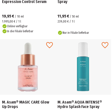
Expression Control Serum
Spray
19,95 €
11,95 €
/
10
ml
/
50
ml
1.995,00 € / 1 l
239,00 € / 1 l
Online verfügbar
In die Filiale lieferbar
Nur in Filiale lieferbar
M. Asam® MAGIC CARE Glow
M. Asam® AQUA INTENSE®
Up Drops
Hydro Splash Face Spray