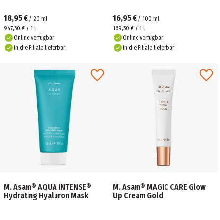
18,95 €
16,95 €
/
20
ml
/
100
ml
947,50 € / 1 l
169,50 € / 1 l
Online verfügbar
Online verfügbar
In die Filiale lieferbar
In die Filiale lieferbar
M. Asam® AQUA INTENSE®
M. Asam® MAGIC CARE Glow
Hydrating Hyaluron Mask
Up Cream Gold