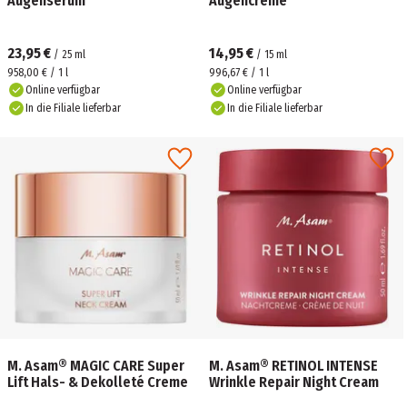
Augenserum
Augencreme
23,95 €
14,95 €
/
25
ml
/
15
ml
958,00 € / 1 l
996,67 € / 1 l
Online verfügbar
Online verfügbar
In die Filiale lieferbar
In die Filiale lieferbar
M. Asam® MAGIC CARE Super
M. Asam® RETINOL INTENSE
Lift Hals- & Dekolleté Creme
Wrinkle Repair Night Cream