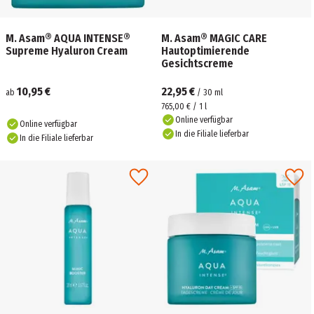
M. Asam® AQUA INTENSE®
M. Asam® MAGIC CARE
Supreme Hyaluron Cream
Hautoptimierende
Gesichtscreme
10,95 €
22,95 €
ab
/
30
ml
765,00 € / 1 l
Online verfügbar
Online verfügbar
In die Filiale lieferbar
In die Filiale lieferbar