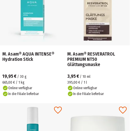
M. Asam® AQUA INTENSE®
M. Asam® RESVERATROL
Hydration Stick
PREMIUM NT50
Glättungsmaske
19,95 €
3,95 €
/
30
g
/
10
ml
665,00 € / 1 kg
395,00 € / 1 l
Online verfügbar
Online verfügbar
In die Filiale lieferbar
In die Filiale lieferbar