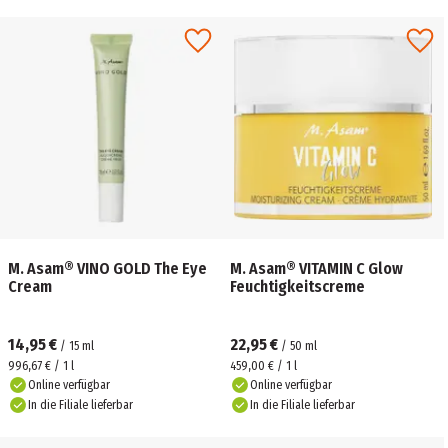
M. Asam® VINO GOLD The Eye
M. Asam® VITAMIN C Glow
Cream
Feuchtigkeitscreme
14,95 €
22,95 €
/
15
ml
/
50
ml
996,67 € / 1 l
459,00 € / 1 l
Online verfügbar
Online verfügbar
In die Filiale lieferbar
In die Filiale lieferbar