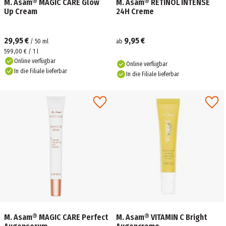
M. Asam® MAGIC CARE Glow
M. Asam® RETINOL INTENSE
Up Cream
24H Creme
29,95 €
9,95 €
/
50
ml
ab
599,00 € / 1 l
Online verfügbar
Online verfügbar
In die Filiale lieferbar
In die Filiale lieferbar
M. Asam® MAGIC CARE Perfect
M. Asam® VITAMIN C Bright