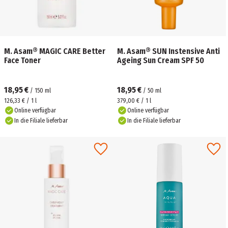
M. Asam® MAGIC CARE Better
M. Asam® SUN Instensive Anti
Face Toner
Ageing Sun Cream SPF 50
18,95 €
18,95 €
/
150
ml
/
50
ml
126,33 € / 1 l
379,00 € / 1 l
Online verfügbar
Online verfügbar
In die Filiale lieferbar
In die Filiale lieferbar