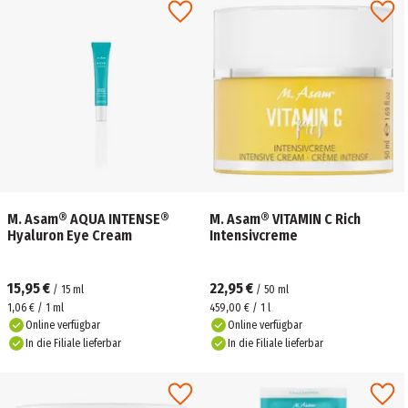
M. Asam® AQUA INTENSE®
M. Asam® VITAMIN C Rich
Hyaluron Eye Cream
Intensivcreme
15,95 €
22,95 €
/
15
ml
/
50
ml
1,06 € / 1 ml
459,00 € / 1 l
Online verfügbar
Online verfügbar
In die Filiale lieferbar
In die Filiale lieferbar