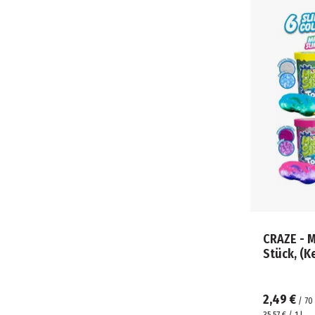
CRAZE - M
Stück, (K
2,49 €
/
70