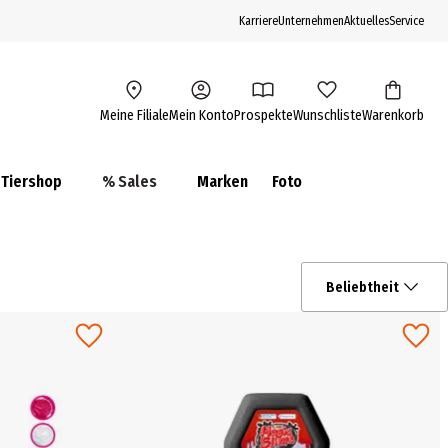
Karriere
Unternehmen
Aktuelles
Service
Meine Filiale
Mein Konto
Prospekte
Wunschliste
Warenkorb
Tiershop
% Sales
Marken
Foto
Beliebtheit