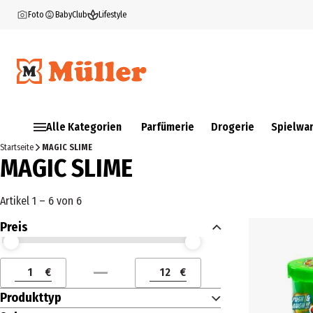
Foto
BabyClub
Lifestyle
Alle Kategorien
Parfümerie
Drogerie
Spielwa
Startseite
MAGIC SLIME
MAGIC SLIME
Artikel 1 – 6 von 6
Preis
Preis (€) ab
Preis (€) bis
€
€
Preis (€) ab
Preis (€) bis
Produkttyp