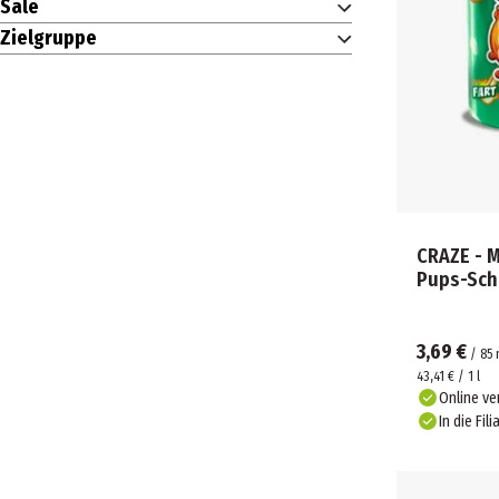
Sale
Zielgruppe
CRAZE - 
Pups-Sch
3,69 €
/
85
43,41 € / 1 l
Online ve
In die Fili