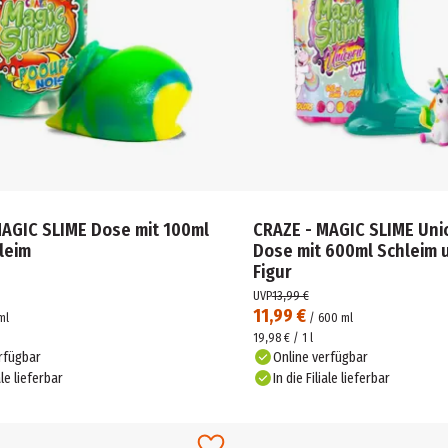
MAGIC SLIME Dose mit 100ml
CRAZE - MAGIC SLIME Uni
leim
Dose mit 600ml Schleim 
Figur
UVP
13,99 €
11,99 €
ml
/
600
ml
19,98 € / 1 l
rfügbar
Online verfügbar
ale lieferbar
In die Filiale lieferbar