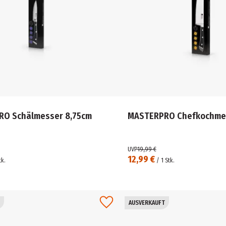
O Schälmesser 8,75cm
MASTERPRO Chefkochme
UVP
19,99 €
12,99 €
tk.
/
1
Stk.
AUSVERKAUFT