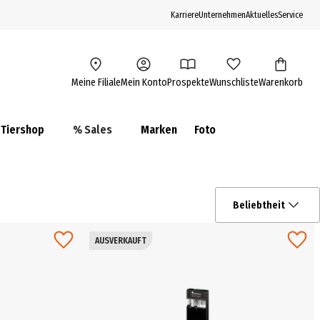
Karriere
Unternehmen
Aktuelles
Service
Meine Filiale
Mein Konto
Prospekte
Wunschliste
Warenkorb
Tiershop
% Sales
Marken
Foto
Beliebtheit
AUSVERKAUFT