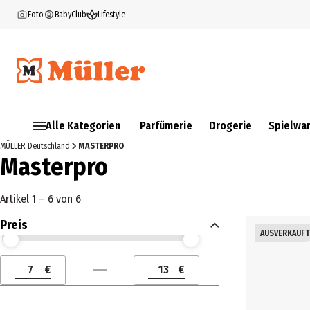
Foto
BabyClub
Lifestyle
Alle Kategorien
Parfümerie
Drogerie
Spielwa
MÜLLER Deutschland
MASTERPRO
Masterpro
Artikel 1 – 6 von 6
Preis
AUSVERKAUFT
Preis (€) ab
Preis (€) bis
€
€
Preis (€) ab
Preis (€) bis