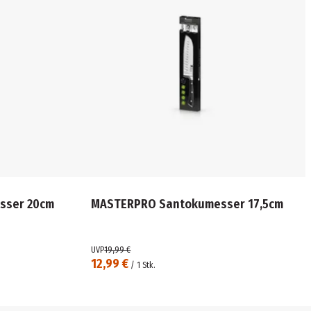
sser 20cm
MASTERPRO Santokumesser 17,5cm
UVP
19,99 €
12,99 €
/
1
Stk.