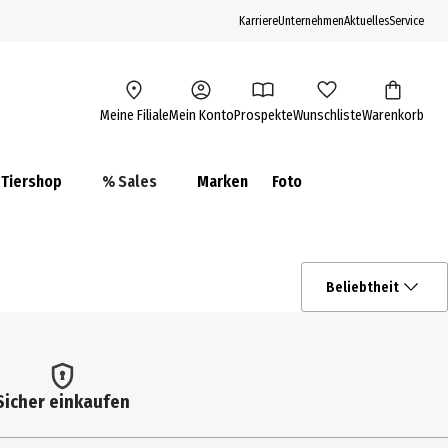
Karriere
Unternehmen
Aktuelles
Service
Meine Filiale
Mein Konto
Prospekte
Wunschliste
Warenkorb
Tiershop
% Sales
Marken
Foto
Beliebtheit
Sicher einkaufen