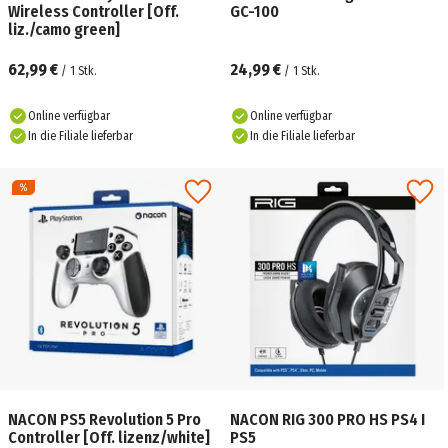
Wireless Controller [Off.
GC-100
liz./camo green]
62,99 €
24,99 €
/
1
Stk.
/
1
Stk.
Online verfügbar
Online verfügbar
In die Filiale lieferbar
In die Filiale lieferbar
NACON PS5 Revolution 5 Pro
NACON RIG 300 PRO HS PS4 I
Controller [Off. lizenz/white]
PS5