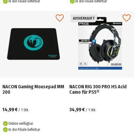
In die Filiale lieferbar
In die Filiale lieferbar
AUSVERKAUFT
NACON Gaming Mousepad MM
NACON RIG 300 PRO HS Acid
200
Camo für PS5®
14,99 €
34,99 €
/
1
Stk.
/
1
Stk.
Online verfügbar
In die Filiale lieferbar