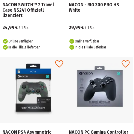
NACON SWITCH™ 2 Travel
NACON - RIG 300 PRO HS
Case NS241 Offiziell
White
lizenziert
24,99 €
29,99 €
/
1
Stk.
/
1
Stk.
Online verfügbar
Online verfügbar
In die Filiale lieferbar
In die Filiale lieferbar
NACON PS4 Asymmetric
NACON PC Gaming Controller