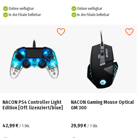
Online verfügbar
Online verfügbar
In die Filiale lieferbar
In die Filiale lieferbar
NACON PS4 Controller Light
NACON Gaming Mouse Optical
Edition [Off. lizenziert/blue]
GM 300
42,99 €
29,99 €
/
1
Stk.
/
1
Stk.