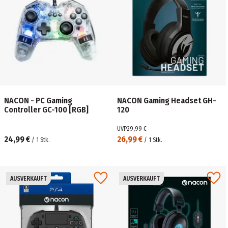
NACON - PC Gaming
NACON Gaming Headset GH-
Controller GC-100 [RGB]
120
UVP
29,99 €
24,99 €
26,99 €
/
1
Stk.
/
1
Stk.
AUSVERKAUFT
AUSVERKAUFT