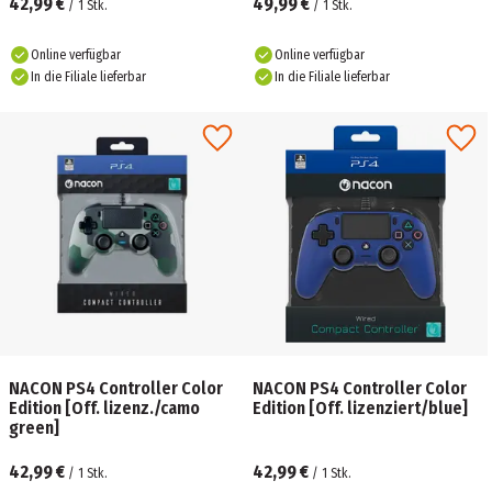
42,99 €
49,99 €
/
1
Stk.
/
1
Stk.
Online verfügbar
Online verfügbar
In die Filiale lieferbar
In die Filiale lieferbar
NACON PS4 Controller Color
NACON PS4 Controller Color
Edition [Off. lizenz./camo
Edition [Off. lizenziert/blue]
green]
42,99 €
42,99 €
/
1
Stk.
/
1
Stk.