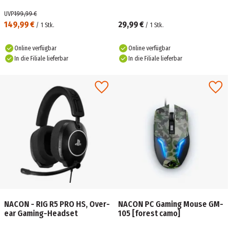
UVP
199,99 €
149,99 €
29,99 €
/
1
Stk.
/
1
Stk.
Online verfügbar
Online verfügbar
In die Filiale lieferbar
In die Filiale lieferbar
NACON - RIG R5 PRO HS, Over-
NACON PC Gaming Mouse GM-
ear Gaming-Headset
105 [forest camo]