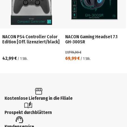
NACON PS4 Controller Color
NACON Gaming Headset 7.1
Edition [Off. lizenziert/black]
GH-300SR
UVP
79,99 €
42,99 €
69,99 €
/
1
Stk.
/
1
Stk.
Kostenlose Lieferung in die Filiale
Prospekt durchblättern
Kundenservice