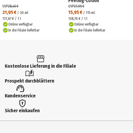
Peeling-Lotion
UVP
28,45 €
UVP
27,95 €
21,95 €
15,95 €
/
30
ml
/
115
ml
731,67 € / 1 l
138,70 € / 1 l
Online verfügbar
Online verfügbar
In die Filiale lieferbar
In die Filiale lieferbar
Kostenlose Lieferung in die Filiale
Prospekt durchblättern
Kundenservice
Sicher einkaufen