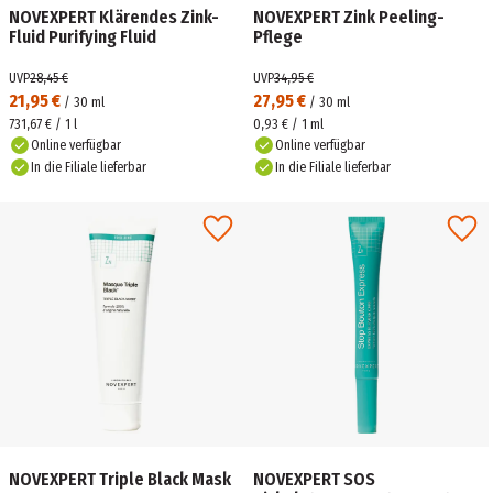
NOVEXPERT Klärendes Zink-
NOVEXPERT Zink Peeling-
Fluid Purifying Fluid
Pflege
UVP
28,45 €
UVP
34,95 €
21,95 €
27,95 €
/
30
ml
/
30
ml
731,67 € / 1 l
0,93 € / 1 ml
Online verfügbar
Online verfügbar
In die Filiale lieferbar
In die Filiale lieferbar
NOVEXPERT Triple Black Mask
NOVEXPERT SOS